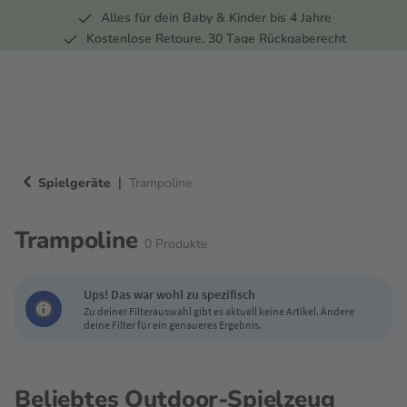
Alles für dein Baby & Kinder bis 4 Jahre
springen
Zur Hauptnavigation springen
Kostenlose Retoure, 30 Tage Rückgaberecht
5 Fachmärkte in der Schweiz
|
Spielgeräte
Trampoline
Trampoline
0
Produkte
Ups! Das war wohl zu spezifisch
Zu deiner Filterauswahl gibt es aktuell keine Artikel. Ändere
deine Filter für ein genaueres Ergebnis.
Beliebtes Outdoor-Spielzeug