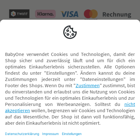
Versand mit
* Alle Preise inkl. MwSt. und ggf. zzgl.
Versandkosten
. Der dargestellte Preis gilt -
abhängig von der von dir gewählten Option - im BabyOne-Onlineshop oder bei
Abholung in dem von dir gewählten BabyOne-Franchise-Betrieb. Der für den
Onlineshop geltende Preis stellt bei einem Verkauf durch unsere Franchise-
Nehmer eine unverbindliche Preisempfehlung dar. Der Verkaufspreis der
Franchise-Nehmer im Rahmen der Option „Reservieren und Abholen“ kann
daher von dem Verkaufspreis im Onlineshop abweichen. Angaben zu
Versandzeiten gelten nur bei Bezahlung mit einer der folgenden Zahlarten: