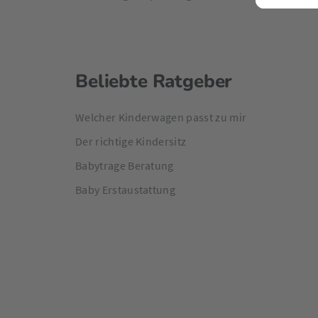
Beliebte Ratgeber
Welcher Kinderwagen passt zu mir
Der richtige Kindersitz
Babytrage Beratung
Baby Erstaustattung