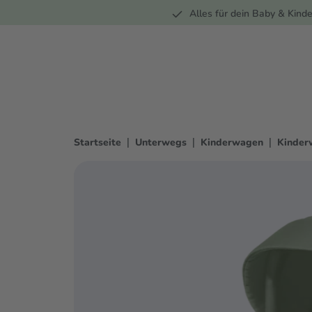
Unterwegs
Wohnen
Spielzeug
Bekleidung
Alles für dein Baby & Kinde
springen
Zur Hauptnavigation springen
|
|
|
Startseite
Unterwegs
Kinderwagen
Kinder