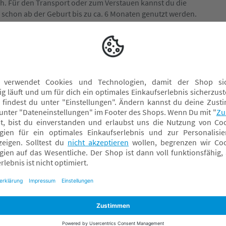
ch. Für den Transport oder zum Verstauen kannst du die
hon ab der Geburt bis zu ca. 6 Monaten genutzt werden.
Kinderwagen Taschen
Kinderwagenketten
Regen- & Kälteschutz
Sonnen- & Insektenschutz Kinderwagen
Sportsitze
Tragewannen