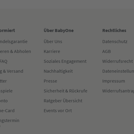
formiert
Über BabyOne
Rechtliches
ndelsgarantie
Über Uns
Datenschutz
ieren & Abholen
Karriere
AGB
 FAQ
Soziales Engagement
Widerrufsrecht
g & Versand
Nachhaltigkeit
Dateneinstellu
tter
Presse
Impressum
spiele
Sicherheit & Rückrufe
Widerrufsantra
onto
Ratgeber Übersicht
e-Card
Events vor Ort
ngstermin
n