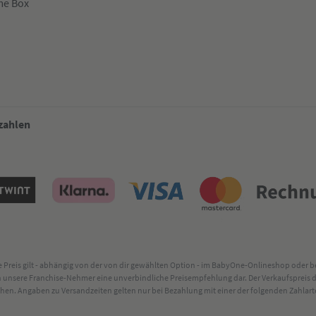
me Box
 zahlen
lte Preis gilt - abhängig von der von dir gewählten Option - im BabyOne-Onlineshop oder
rch unsere Franchise-Nehmer eine unverbindliche Preisempfehlung dar. Der Verkaufsprei
. Angaben zu Versandzeiten gelten nur bei Bezahlung mit einer der folgenden Zahlarten