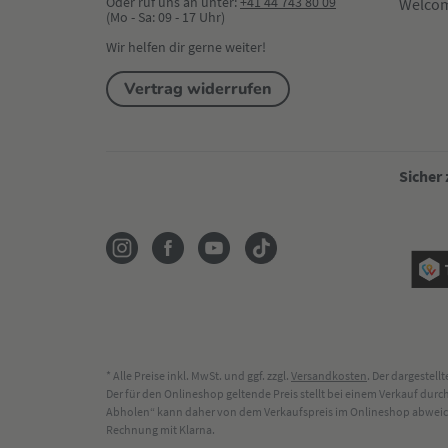
Oder ruf uns an unter:
+41 44 743 80 09
Welco
(Mo - Sa: 09 - 17 Uhr)
Wir helfen dir gerne weiter!
Vertrag widerrufen
Sicher
* Alle Preise inkl. MwSt. und ggf. zzgl.
Versandkosten
. Der dargestel
Der für den Onlineshop geltende Preis stellt bei einem Verkauf du
Abholen“ kann daher von dem Verkaufspreis im Onlineshop abweichen
Rechnung mit Klarna.