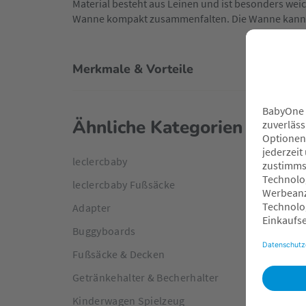
Material besteht aus Leinen und ist besonders wei
Wanne kompakt zusammenfalten. Die Wanne kann sc
Merkmale & Vorteile
Ähnliche Kategorien
leclercbaby
leclercbaby Fußsäcke
Adapter
Buggyboards
Fußsäcke & Decken
Getränkehalter & Becherhalter
Kinderwagen Spielzeug