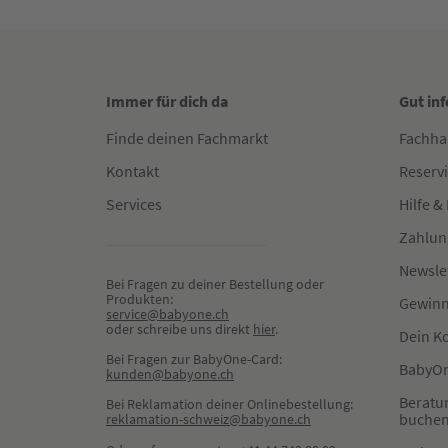
Immer für dich da
Gut in
Finde deinen Fachmarkt
Fachha
Kontakt
Reserv
Services
Hilfe &
Zahlun
Newsle
Bei Fragen zu deiner Bestellung oder 
Produkten:
Gewinn
service@babyone.ch
oder schreibe uns direkt 
hier
.
Dein K
Bei Fragen zur BabyOne-Card:
BabyOn
kunden@babyone.ch
Beratu
Bei Reklamation deiner Onlinebestellung:
buche
reklamation-schweiz@babyone.ch