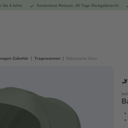
Ernährung
Pflege
Marken
Geschenke
% Sale
Ratge
r bis 4 Jahre
Kostenlose Retoure, 30 Tage Rückgaberecht
|
|
wagen Zubehör
Tragewannen
Babywanne Grün
lec
B