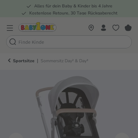
Alles für dein Baby & Kinder bis 4 Jahre
springen
Zur Hauptnavigation springen
Kostenlose Retoure, 30 Tage Rückgaberecht
5 Fachmärkte in der Schweiz
|
Sportsitze
Sommersitz Day² & Day³