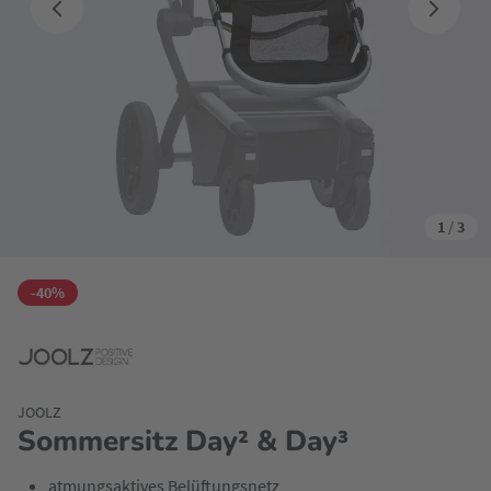
1
/
3
-40%
JOOLZ
Sommersitz Day² & Day³
atmungsaktives Belüftungsnetz