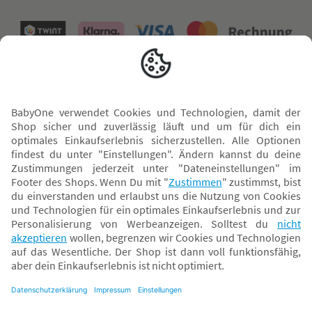
Versand mit
* Alle Preise inkl. MwSt. und ggf. zzgl.
Versandkosten
. Der dargestellte Preis gilt -
abhängig von der von dir gewählten Option - im BabyOne-Onlineshop oder bei
Abholung in dem von dir gewählten BabyOne-Franchise-Betrieb. Der für den
Onlineshop geltende Preis stellt bei einem Verkauf durch unsere Franchise-
Nehmer eine unverbindliche Preisempfehlung dar. Der Verkaufspreis der
Franchise-Nehmer im Rahmen der Option „Reservieren und Abholen“ kann
daher von dem Verkaufspreis im Onlineshop abweichen. Angaben zu
Versandzeiten gelten nur bei Bezahlung mit einer der folgenden Zahlarten: