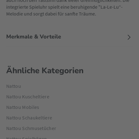
auch noch den Tastsinn dank vieler Greifmöglichkeiten. Die
integrierte Spieluhr spielt eine beruhigende "La-Le-Lu“-
Melodie und sorgt dabei für sanfte Träume.
Merkmale & Vorteile
Ähnliche Kategorien
Nattou
Nattou Kuscheltiere
Nattou Mobiles
Nattou Schaukeltiere
Nattou Schmusetücher
Nattou Spielbögen