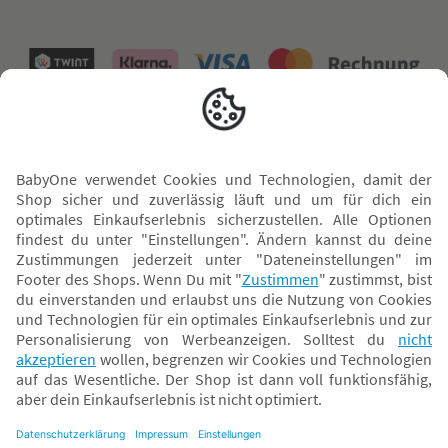
Versand mit
* Alle Preise inkl. MwSt. und ggf. zzgl.
Versandkosten
. Der dargestellte Preis gilt -
abhängig von der von dir gewählten Option - im BabyOne-Onlineshop oder bei
Abholung in dem von dir gewählten BabyOne-Franchise-Betrieb. Der für den
Onlineshop geltende Preis stellt bei einem Verkauf durch unsere Franchise-
Nehmer eine unverbindliche Preisempfehlung dar. Der Verkaufspreis der
Franchise-Nehmer im Rahmen der Option „Reservieren und Abholen“ kann
daher von dem Verkaufspreis im Onlineshop abweichen. Angaben zu