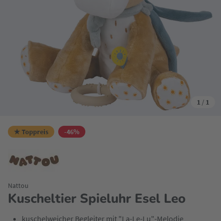
1
/
1
★ Toppreis
-46%
Nattou
Kuscheltier Spieluhr Esel Leo
kuschelweicher Begleiter mit "La-Le-Lu"-Melodie