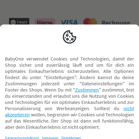
Versand mit
* Alle Preise inkl. MwSt. und ggf. zzgl.
Versandkosten
. Der dargestellte Preis gilt -
abhängig von der von dir gewählten Option - im BabyOne-Onlineshop oder bei
Abholung in dem von dir gewählten BabyOne-Franchise-Betrieb. Der für den
Onlineshop geltende Preis stellt bei einem Verkauf durch unsere Franchise-
Nehmer eine unverbindliche Preisempfehlung dar. Der Verkaufspreis der
Franchise-Nehmer im Rahmen der Option „Reservieren und Abholen“ kann
daher von dem Verkaufspreis im Onlineshop abweichen. Angaben zu