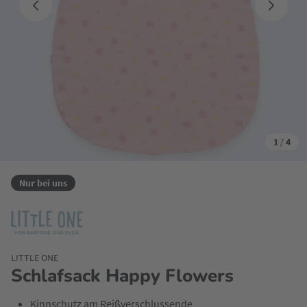
1
/
4
Nur bei uns
LITTLE ONE
Schlafsack Happy Flowers
Kinnschutz am Reißverschlussende