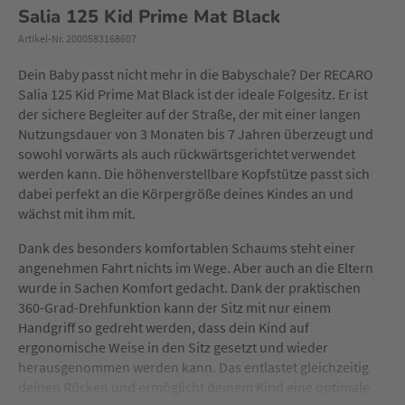
Salia 125 Kid Prime Mat Black
Artikel-Nr. 2000583168607
Dein Baby passt nicht mehr in die Babyschale? Der RECARO
Salia 125 Kid Prime Mat Black ist der ideale Folgesitz. Er ist
der sichere Begleiter auf der Straße, der mit einer langen
Nutzungsdauer von 3 Monaten bis 7 Jahren überzeugt und
sowohl vorwärts als auch rückwärtsgerichtet verwendet
werden kann. Die höhenverstellbare Kopfstütze passt sich
dabei perfekt an die Körpergröße deines Kindes an und
wächst mit ihm mit.
Dank des besonders komfortablen Schaums steht einer
angenehmen Fahrt nichts im Wege. Aber auch an die Eltern
wurde in Sachen Komfort gedacht. Dank der praktischen
360-Grad-Drehfunktion kann der Sitz mit nur einem
Handgriff so gedreht werden, dass dein Kind auf
ergonomische Weise in den Sitz gesetzt und wieder
herausgenommen werden kann. Das entlastet gleichzeitig
deinen Rücken und ermöglicht deinem Kind eine optimale