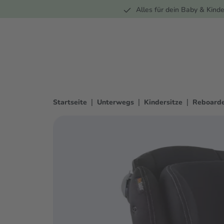
Unterwegs
Wohnen
Spielzeug
Bekleidung
Alles für dein Baby & Kinde
springen
Zur Hauptnavigation springen
|
|
|
Startseite
Unterwegs
Kindersitze
Reboarde