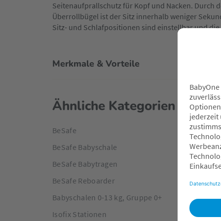
Seitenaufprallschutz für Kopf und Nacken. Durch 
Überrollbügel ist der Sitz innerhalb weniger Sekun
Sitz- und Schlafpositionen sind einstellbar und di
Merkmale & Vorteile
Ähnliche Kategorien
BeSafe
BeSafe Babyschale
BeSafe Babytragen
BeSafe Reboarder
Babyschalen 0-13 kg, Gruppe 0+
Isofix Stationen