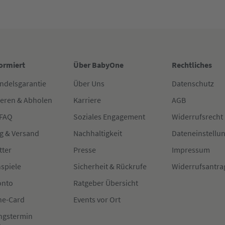
formiert
Über BabyOne
Rechtliches
ndelsgarantie
Über Uns
Datenschutz
ieren & Abholen
Karriere
AGB
 FAQ
Soziales Engagement
Widerrufsrecht
g & Versand
Nachhaltigkeit
Dateneinstellu
tter
Presse
Impressum
spiele
Sicherheit & Rückrufe
Widerrufsantra
onto
Ratgeber Übersicht
e-Card
Events vor Ort
ngstermin
n