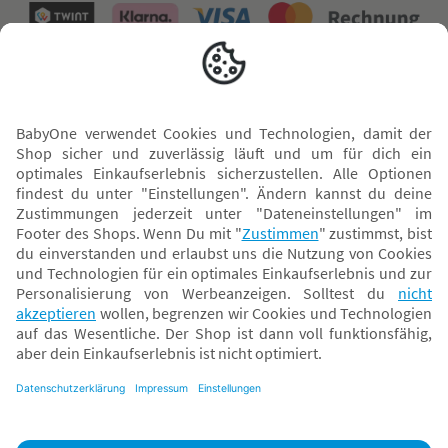
Versand mit
* Alle Preise inkl. MwSt. und ggf. zzgl.
Versandkosten
. Der dargestellte Preis gilt -
abhängig von der von dir gewählten Option - im BabyOne-Onlineshop oder bei
Abholung in dem von dir gewählten BabyOne-Franchise-Betrieb. Der für den
Onlineshop geltende Preis stellt bei einem Verkauf durch unsere Franchise-
Nehmer eine unverbindliche Preisempfehlung dar. Der Verkaufspreis der
Franchise-Nehmer im Rahmen der Option „Reservieren und Abholen“ kann
daher von dem Verkaufspreis im Onlineshop abweichen. Angaben zu
Versandzeiten gelten nur bei Bezahlung mit einer der folgenden Zahlarten:
PayPal, Visa, Mastercard, Sofortüberweisung (Klarna), Kauf auf Rechnung mit
Klarna.