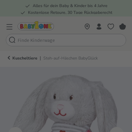
Alles für dein Baby & Kinder bis 4 Jahre
springen
Zur Hauptnavigation springen
Kostenlose Retoure, 30 Tage Rückgaberecht
5 Fachmärkte in der Schweiz
|
Kuscheltiere
Steh-auf-Häschen BabyGlück