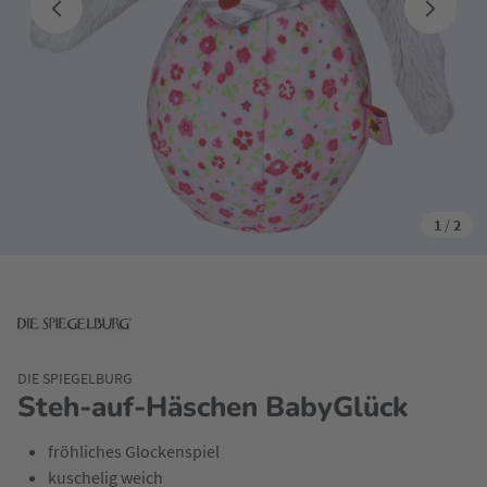
1
/
2
DIE SPIEGELBURG
Steh-auf-Häschen BabyGlück
fröhliches Glockenspiel
kuschelig weich