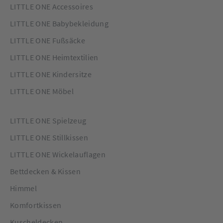
LITTLE ONE Accessoires
LITTLE ONE Babybekleidung
LITTLE ONE Fußsäcke
LITTLE ONE Heimtextilien
LITTLE ONE Kindersitze
LITTLE ONE Möbel
LITTLE ONE Spielzeug
LITTLE ONE Stillkissen
LITTLE ONE Wickelauflagen
Bettdecken & Kissen
Himmel
Komfortkissen
Kuscheldecken