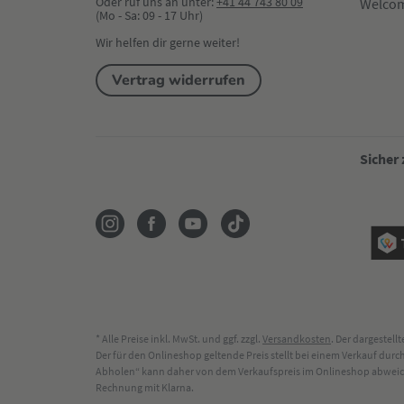
Oder ruf uns an unter:
+41 44 743 80 09
Welco
(Mo - Sa: 09 - 17 Uhr)
Wir helfen dir gerne weiter!
Vertrag widerrufen
Sicher
* Alle Preise inkl. MwSt. und ggf. zzgl.
Versandkosten
. Der dargestel
Der für den Onlineshop geltende Preis stellt bei einem Verkauf du
Abholen“ kann daher von dem Verkaufspreis im Onlineshop abweichen
Rechnung mit Klarna.