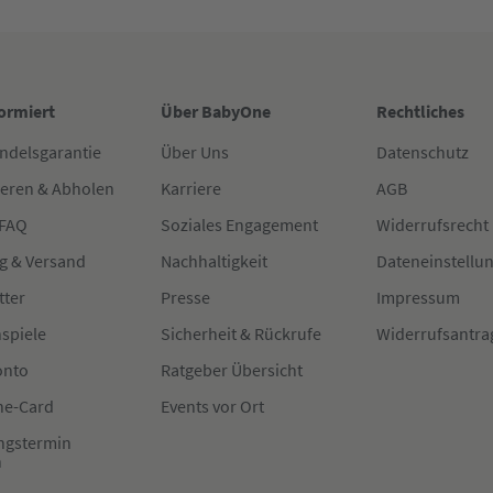
formiert
Über BabyOne
Rechtliches
ndelsgarantie
Über Uns
Datenschutz
ieren & Abholen
Karriere
AGB
 FAQ
Soziales Engagement
Widerrufsrecht
g & Versand
Nachhaltigkeit
Dateneinstellu
tter
Presse
Impressum
spiele
Sicherheit & Rückrufe
Widerrufsantra
onto
Ratgeber Übersicht
e-Card
Events vor Ort
ngstermin
n