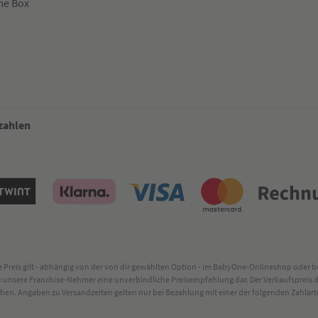
me Box
 zahlen
lte Preis gilt - abhängig von der von dir gewählten Option - im BabyOne-Onlineshop oder
rch unsere Franchise-Nehmer eine unverbindliche Preisempfehlung dar. Der Verkaufsprei
. Angaben zu Versandzeiten gelten nur bei Bezahlung mit einer der folgenden Zahlarten