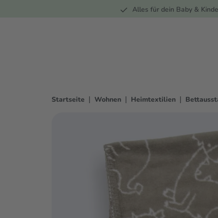
Unterwegs
Wohnen
Spielzeug
Bekleidung
Alles für dein Baby & Kinde
springen
Zur Hauptnavigation springen
|
|
|
Startseite
Wohnen
Heimtextilien
Bettausst