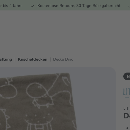
Ernährung
Pflege
Marken
Geschenke
% Sale
Ratge
r bis 4 Jahre
Kostenlose Retoure, 30 Tage Rückgaberecht
|
|
attung
Kuscheldecken
Decke Dino
N
LIT
D