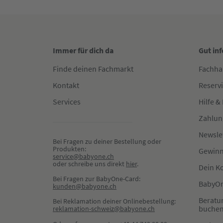
Immer für dich da
Gut in
Finde deinen Fachmarkt
Fachha
Kontakt
Reserv
Services
Hilfe &
Zahlun
Newsle
Bei Fragen zu deiner Bestellung oder 
Produkten:
Gewinn
service@babyone.ch
oder schreibe uns direkt 
hier
.
Dein K
Bei Fragen zur BabyOne-Card:
BabyOn
kunden@babyone.ch
Beratu
Bei Reklamation deiner Onlinebestellung:
buche
reklamation-schweiz@babyone.ch