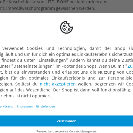
große Kuscheldecke von LITTLE ONE besteht zudem aus
30°C im Wollwaschprogramm gewaschen werden.
LITTLE ONE Spielzeug
L
LITTLE ONE Stillkissen
N
LITTLE ONE Wickelauflagen
Bettdecken & Kissen
Himmel
Komfortkissen
Kuscheldecken