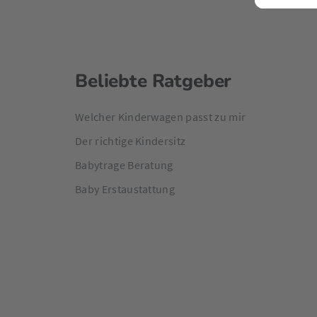
Beliebte Ratgeber
Welcher Kinderwagen passt zu mir
Der richtige Kindersitz
Babytrage Beratung
Baby Erstaustattung