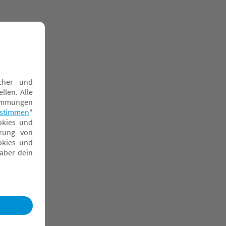
ammfelle
estchen