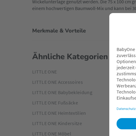
Wickelunterlage genutzt werden. Die 75 x 100 cm 
einem hochwertigen Baumwoll-Mix und kann bei 
Merkmale & Vorteile
Ähnliche Kategorien
LITTLE ONE
LITTLE ONE Accessoires
LITTLE ONE Babybekleidung
LITTLE ONE Fußsäcke
LITTLE ONE Heimtextilien
LITTLE ONE Kindersitze
LITTLE ONE Möbel