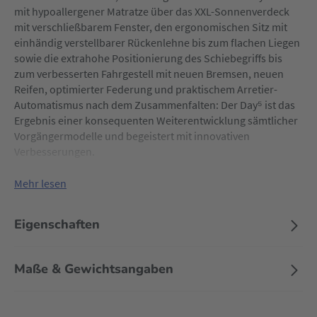
mit hypoallergener Matratze über das XXL-Sonnenverdeck
mit verschließbarem Fenster, den ergonomischen Sitz mit
einhändig verstellbarer Rückenlehne bis zum flachen Liegen
sowie die extrahohe Positionierung des Schiebegriffs bis
zum verbesserten Fahrgestell mit neuen Bremsen, neuen
Reifen, optimierter Federung und praktischem Arretier-
Automatismus nach dem Zusammenfalten: Der Day⁵ ist das
Ergebnis einer konsequenten Weiterentwicklung sämtlicher
Vorgängermodelle und begeistert mit innovativen
Verbesserungen.
Damit sich dein Baby ab dem ersten Lebenstag rundum wohl
Mehr lesen
darin fühlt, ist die wolkenweiche Wanne mit einer
atmungsaktiven, antibakteriellen und
Eigenschaften
temperaturregulierenden Tencel™-Lyocell-Matratze
ausgestattet. Ein integriertes Kopfkissen und eine
schützende Polsterung im Kopfbereich machen den
Maße & Gewichtsangaben
Liegekomfort perfekt. Außerdem verfügt die Tragewanne
über ein schützendes Verdeck mit integriertem Sicht- und
Belüftungsfenster für ein gutes Geborgenheitsgefühl und ein