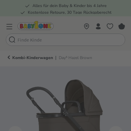
Alles für dein Baby & Kinder bis 4 Jahre
springen
Zur Hauptnavigation springen
Kostenlose Retoure, 30 Tage Rückgaberecht
5 Fachmärkte in der Schweiz
|
Kombi-Kinderwagen
Day⁵ Hazel Brown