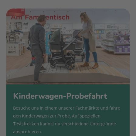
gesundes Schlafklima. Somit eignet sich die Overnight-
Sleep-Wanne – wie der Name schon sagt – auch für längere
Schlafphasen.
Wenn dein Kleines ein bisschen größer ist, wird es Zeit für
den Sitzaufsatz: Um deinem Kind einen ergonomisch
stützenden Sitz- und Liegekomfort zu bieten, wurde der
patentierte Sportsitz in Kooperation mit entsprechenden
Experten entwickelt. Neben dem obligatorischen 5-Punkt-
Sicherheitsgurt, einem abnehmbaren Sicherheitsbügel und
schützenden Cocoon-Seitensicherungen bietet der Day⁵ Sitz
diverse Ruhepositionen. Ob beim aufrechten Sitzen oder
flachen Liegen: Dank einer integrierten Platte verspricht die
Rückenlehne die optimale Unterstützung der Wirbelsäule in
jeder Position.
Kinderwagen-Probefahrt
Perfekt wird der Komfort durch das hochwertige Gestell:
Besuche uns in einem unserer Fachmärkte und fahre
Während die pannensicheren Räder mit Allradfederung eine
den Kinderwagen zur Probe. Auf speziellen
angenehme Laufruhe auf jedem Untergrund bieten, sorgt
Teststrecken kannst du verschiedene Untergründe
der höhenverstellbare, einhändig lenkbare Schieber für ein
rückenfreundliches Schieben. Außerdem eignet sich der
ausprobieren.