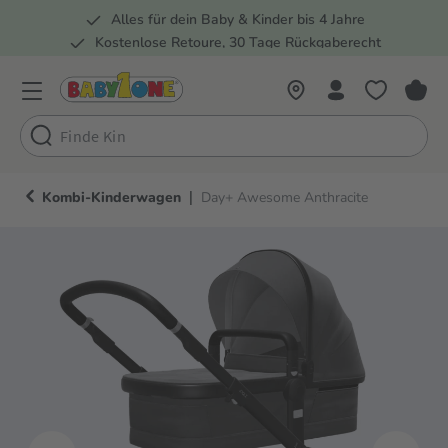
Alles für dein Baby & Kinder bis 4 Jahre
springen
Zur Hauptnavigation springen
Kostenlose Retoure, 30 Tage Rückgaberecht
5 Fachmärkte in der Schweiz
|
Kombi-Kinderwagen
Day+ Awesome Anthracite