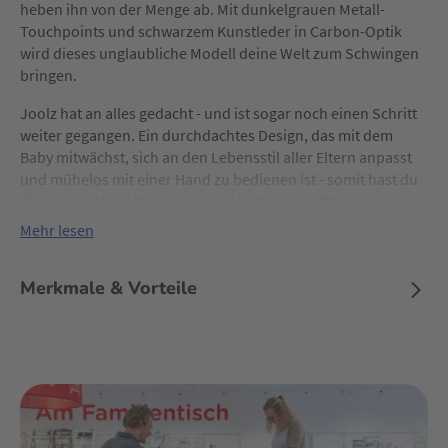
heben ihn von der Menge ab. Mit dunkelgrauen Metall-
Touchpoints und schwarzem Kunstleder in Carbon-Optik
wird dieses unglaubliche Modell deine Welt zum Schwingen
bringen.
Joolz hat an alles gedacht - und ist sogar noch einen Schritt
weiter gegangen. Ein durchdachtes Design, das mit dem
Baby mitwächst, sich an den Lebensstil aller Eltern anpasst
und mühelos mit einer Hand zu bedienen ist - somit hast du
die andere Hand frei, um deine Multitasking-Fähigkeiten zu
perfektionieren, die du als frischgebackener Elternteil
Mehr lesen
dringend brauchen wirst.
Wie du es von Joolz kennst, hat auch dieses Modell ein
Merkmale & Vorteile
besonders ruhiges Fahrverhalten, sieht umwerfend gut aus
und ist so leicht zusammenzuklappen, dass die
Unterbringung im wahrsten Sinne des Wortes ein
Kinderspiel ist. Dank des verstellbaren Schiebegriffs kannst
du außerdem immer eine aufrechte Körperhaltung
beibehalten. Joolz hat sogar eine clevere LED-Beleuchtung
eingebaut, damit Nachtschwärmer auch im Dunkeln gut zu