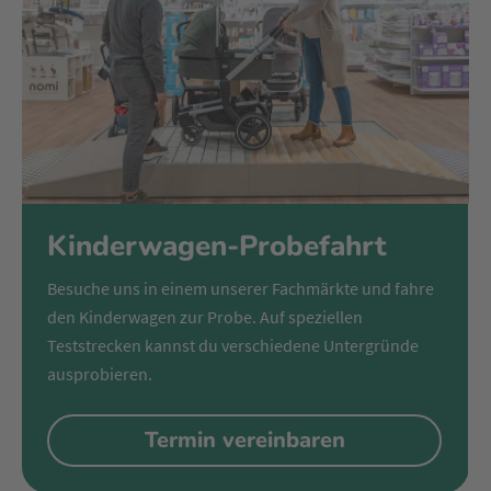
sehen sind. Die Wannenbelüftung sorgt zusätzlich dafür,
dass dein Baby unterwegs nach Lust und Laune die Welt
entdecken kann.
Als wäre das alles noch nicht genug, bietet Joolz eine
lebenslange Garantie auf den beliebten Day+ von Joolz -
smarter geht es nicht.
Kinderwagen-Probefahrt
Besuche uns in einem unserer Fachmärkte und fahre
den Kinderwagen zur Probe. Auf speziellen
Teststrecken kannst du verschiedene Untergründe
ausprobieren.
Termin vereinbaren