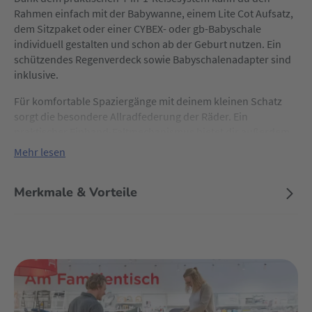
Rahmen einfach mit der Babywanne, einem Lite Cot Aufsatz,
dem Sitzpaket oder einer CYBEX- oder gb-Babyschale
individuell gestalten und schon ab der Geburt nutzen. Ein
schützendes Regenverdeck sowie Babyschalenadapter sind
inklusive.
Für komfortable Spaziergänge mit deinem kleinen Schatz
sorgt die besondere Allradfederung der Räder. Ein
praktischer Einhand-Faltmechanismus bietet dir außerdem
ein kompaktes Faltmaß für den Transport oder zum
Mehr lesen
Verstauen. Dadurch hast du auch beim Falten des
Kinderwagens immer eine Hand frei um dein Liebling zu
Merkmale & Vorteile
halten.
Im ausklappbaren und leicht zugänglichen XXL-Einkaufskorb
findest du extra viel Platz für die wichtigsten Utensilien, die
du unterwegs benötigst.
Das komfortable Priam Sitzpaket Plus Midnight Blue von
CYBEX Platinum ist die ideale Ergänzung zu deinem Priam-
Gestell. Dein kleiner Schatz bekommt den höchsten