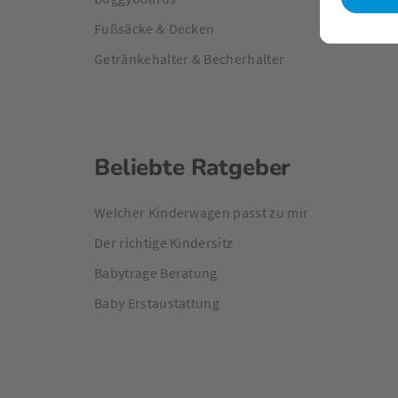
Fußsäcke & Decken
Getränkehalter & Becherhalter
Beliebte Ratgeber
Welcher Kinderwagen passt zu mir
Der richtige Kindersitz
Babytrage Beratung
Baby Erstaustattung