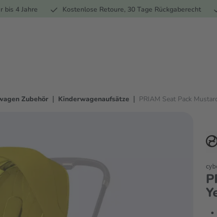
Ernährung
Pflege
Marken
Geschenke
% Sale
Ratge
r bis 4 Jahre
Kostenlose Retoure, 30 Tage Rückgaberecht
|
|
wagen Zubehör
Kinderwagenaufsätze
PRIAM Seat Pack Mustar
cyb
P
Y