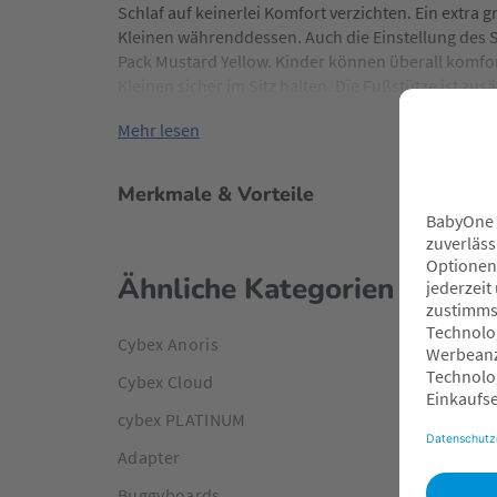
Schlaf auf keinerlei Komfort verzichten. Ein extra
Kleinen währenddessen. Auch die Einstellung des Si
Pack Mustard Yellow. Kinder können überall komfo
Kleinen sicher im Sitz halten. Die Fußstütze ist zusä
Mehr lesen
Merkmale & Vorteile
Ähnliche Kategorien
Cybex Anoris
Cybex Cloud
cybex PLATINUM
Adapter
Buggyboards