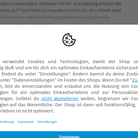
 großes Sonnendach mit einer UV 50+ Ausstattung schützt die
tzes auf Tischhöhe ist charakteristisch für den PRIAM Seat
rtabel essen, während das gepolsterte Gurtsystem die
tzlich dreifach verstellbar.
Kinderwagen Spielzeug
Kinderwagen Taschen
Kinderwagenketten
Regen- & Kälteschutz
Sonnen- & Insektenschutz Kinderwagen