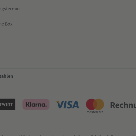
ngstermin
n
me Box
 zahlen