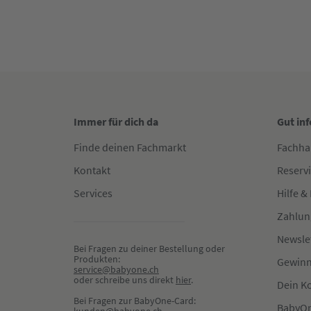
Immer für dich da
Gut in
Finde deinen Fachmarkt
Fachha
Kontakt
Reserv
Services
Hilfe &
Zahlun
Newsle
Bei Fragen zu deiner Bestellung oder 
Produkten:
Gewinn
service@babyone.ch
oder schreibe uns direkt 
hier
.
Dein K
Bei Fragen zur BabyOne-Card:
BabyOn