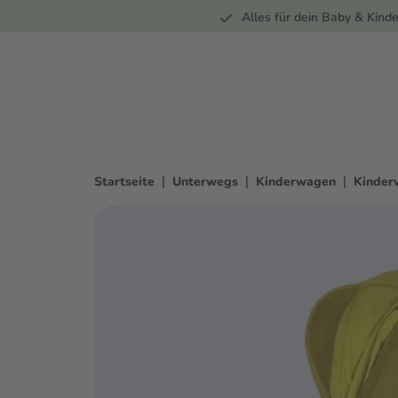
Unterwegs
Wohnen
Spielzeug
Bekleidung
Alles für dein Baby & Kinde
springen
Zur Hauptnavigation springen
|
|
|
Startseite
Unterwegs
Kinderwagen
Kinder