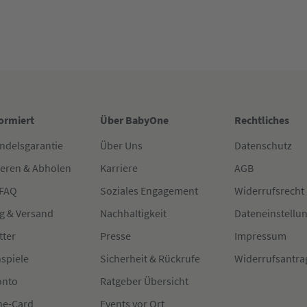
formiert
Über BabyOne
Rechtliches
ndelsgarantie
Über Uns
Datenschutz
ieren & Abholen
Karriere
AGB
 FAQ
Soziales Engagement
Widerrufsrecht
g & Versand
Nachhaltigkeit
Dateneinstellu
tter
Presse
Impressum
spiele
Sicherheit & Rückrufe
Widerrufsantra
onto
Ratgeber Übersicht
e-Card
Events vor Ort