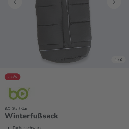
1
/
6
-36%
B.O. StartKlar
Winterfußsack
Farbe: schwarz