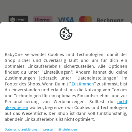
Versand mit
* Alle Preise inkl. MwSt. und ggf. zzgl.
Versandkosten
. Der dargestellte Preis gilt -
abhängig von der von dir gewählten Option - im BabyOne-Onlineshop oder bei
Abholung in dem von dir gewählten BabyOne-Franchise-Betrieb. Der für den
Onlineshop geltende Preis stellt bei einem Verkauf durch unsere Franchise-
Nehmer eine unverbindliche Preisempfehlung dar. Der Verkaufspreis der
Franchise-Nehmer im Rahmen der Option „Reservieren und Abholen“ kann
daher von dem Verkaufspreis im Onlineshop abweichen. Angaben zu