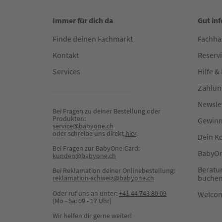
Immer für dich da
Gut in
Finde deinen Fachmarkt
Fachha
Kontakt
Reserv
Services
Hilfe &
Zahlun
Newsle
Bei Fragen zu deiner Bestellung oder 
Produkten:
Gewinn
service@babyone.ch
oder schreibe uns direkt 
hier
.
Dein K
Bei Fragen zur BabyOne-Card:
BabyOn
kunden@babyone.ch
Beratu
Bei Reklamation deiner Onlinebestellung:
buche
reklamation-schweiz@babyone.ch
Oder ruf uns an unter:
+41 44 743 80 09
Welco
(Mo - Sa: 09 - 17 Uhr)
Wir helfen dir gerne weiter!