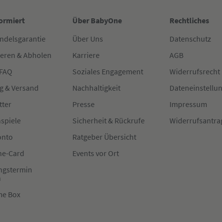
formiert
Über BabyOne
Rechtliches
ndelsgarantie
Über Uns
Datenschutz
ieren & Abholen
Karriere
AGB
 FAQ
Soziales Engagement
Widerrufsrecht
g & Versand
Nachhaltigkeit
Dateneinstellu
tter
Presse
Impressum
spiele
Sicherheit & Rückrufe
Widerrufsantra
onto
Ratgeber Übersicht
e-Card
Events vor Ort
ngstermin
n
me Box