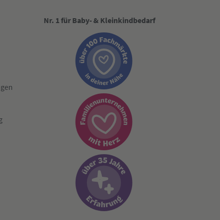
Nr. 1 für Baby- & Kleinkindbedarf
ngen
g