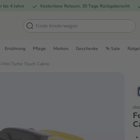
r bis 4 Jahre
Kostenlose Retoure, 30 Tage Rückgaberecht
Ernährung
Pflege
Marken
Geschenke
% Sale
Ratge
ri Mini Turbo Touch Cabrio
chi
F
C