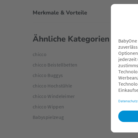
Merkmale & Vorteile
Ähnliche Kategorien
chicco
chicco Beistellbetten
chicco Buggys
chicco Hochstühle
chicco Windeleimer
chicco Wippen
Babyspielzeug