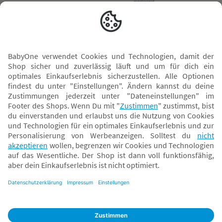
Versand mit
* Alle Preise inkl. MwSt. und ggf. zzgl.
Versandkosten
. Der dargestellte Preis gilt -
abhängig von der von dir gewählten Option - im BabyOne-Onlineshop oder bei
Abholung in dem von dir gewählten BabyOne-Franchise-Betrieb. Der für den
Onlineshop geltende Preis stellt bei einem Verkauf durch unsere Franchise-
Nehmer eine unverbindliche Preisempfehlung dar. Der Verkaufspreis der
Franchise-Nehmer im Rahmen der Option „Reservieren und Abholen“ kann
daher von dem Verkaufspreis im Onlineshop abweichen. Angaben zu
Versandzeiten gelten nur bei Bezahlung mit einer der folgenden Zahlarten:
PayPal, Visa, Mastercard, Sofortüberweisung (Klarna), Kauf auf Rechnung mit
Klarna.