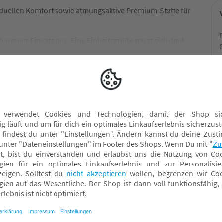
ividuellen Komfort sowie atmungsaktive Premium-Stoffe für
renen-Einsatz aus. Eine Einheitsgröße passt sich dank
schiedene Körperformen an und ermöglicht eine einfache
Trage-Beratung im
Fachmarkt