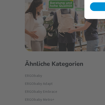
Ähnliche Kategorien
ERGObaby
ERGObaby Adapt
ERGObaby Embrace
ERGObaby Metro+