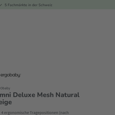
ber
5 Fachmärkte in der Schweiz
GObaby
mni Deluxe Mesh Natural
eige
4 ergonomische Tragepositionen (nach