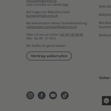
service@babyone.ch
oder schreibe uns direkt 
hier
.
Dein K
Bei Fragen zur BabyOne-Card:
BabyOn
kunden@babyone.ch
Beratu
Bei Reklamation deiner Onlinebestellung:
buche
reklamation-schweiz@babyone.ch
Oder ruf uns an unter:
+41 44 743 80 09
Welco
(Mo - Sa: 09 - 17 Uhr)
Wir helfen dir gerne weiter!
Vertrag widerrufen
Sicher