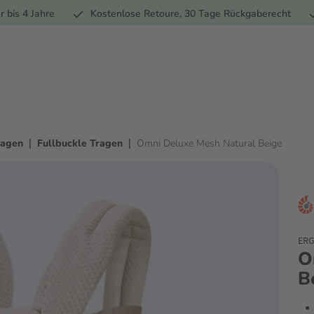
Ernährung
Pflege
Marken
Geschenke
% Sale
Ratge
r bis 4 Jahre
Kostenlose Retoure, 30 Tage Rückgaberecht
|
|
ragen
Fullbuckle Tragen
Omni Deluxe Mesh Natural Beige
ER
O
B