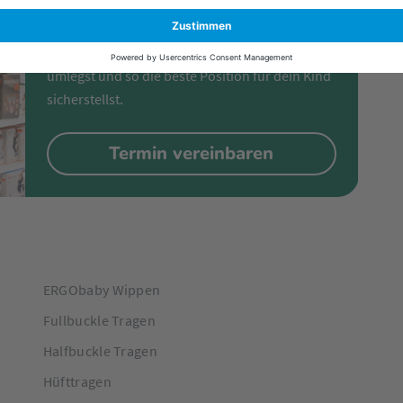
In unseren Fachmärkten zeigen wir dir Schritt
für Schritt, wie du deine Babytrage richtig
umlegst und so die beste Position für dein Kind
sicherstellst.
Termin vereinbaren
ERGObaby Wippen
Fullbuckle Tragen
Halfbuckle Tragen
Hüfttragen