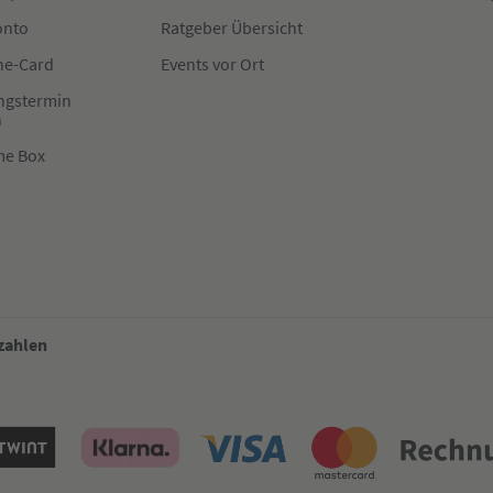
onto
Ratgeber Übersicht
e-Card
Events vor Ort
ngstermin
n
me Box
 zahlen