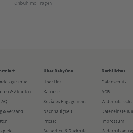
Onbuhimo Tragen
formiert
Über BabyOne
Rechtliches
ndelsgarantie
Über Uns
Datenschutz
ieren & Abholen
Karriere
AGB
 FAQ
Soziales Engagement
Widerrufsrecht
g & Versand
Nachhaltigkeit
Dateneinstellu
tter
Presse
Impressum
spiele
Sicherheit & Rückrufe
Widerrufsantra