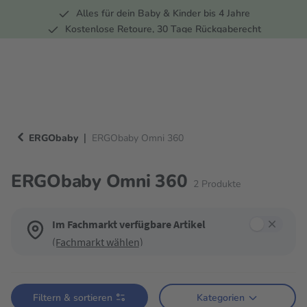
Alles für dein Baby & Kinder bis 4 Jahre
springen
Zur Hauptnavigation springen
Kostenlose Retoure, 30 Tage Rückgaberecht
5 Fachmärkte in der Schweiz
|
ERGObaby
ERGObaby Omni 360
ERGObaby Omni 360
2
Produkte
Im Fachmarkt verfügbare Artikel
(Fachmarkt wählen)
Verwende die Filter, um die Produktliste nach deinen Wünschen einzugren
Filtern & sortieren
Kategorien