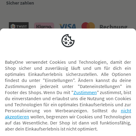
Sicher zahlen
Versand mit
* Alle Preise inkl. MwSt. und ggf. zzgl.
Versandkosten
. Der dargestellte Preis gilt -
abhängig von der von dir gewählten Option - im BabyOne-Onlineshop oder bei
Abholung in dem von dir gewählten BabyOne-Franchise-Betrieb. Der für den
Onlineshop geltende Preis stellt bei einem Verkauf durch unsere Franchise-
Nehmer eine unverbindliche Preisempfehlung dar. Der Verkaufspreis der
Franchise-Nehmer im Rahmen der Option „Reservieren und Abholen“ kann