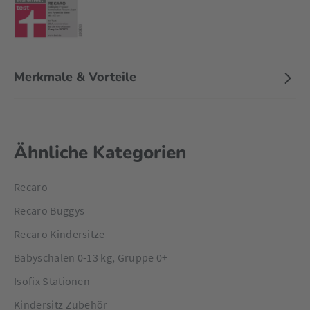
Getoppt wird das ganze mit dem extra großen Sonnendach
UPF 50 und die ausklappbare Sonnenblende die in den
Sommermonaten maximalen Schutz für die sensible
Babyhaut bietet.
Merkmale & Vorteile
Ähnliche Kategorien
Recaro
Recaro Buggys
Recaro Kindersitze
Babyschalen 0-13 kg, Gruppe 0+
Isofix Stationen
Kindersitz Zubehör