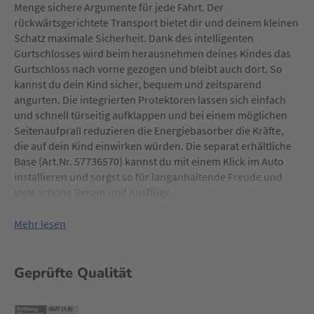
Menge sichere Argumente für jede Fahrt. Der
rückwärtsgerichtete Transport bietet dir und deinem kleinen
Schatz maximale Sicherheit. Dank des intelligenten
Gurtschlosses wird beim herausnehmen deines Kindes das
Gurtschloss nach vorne gezogen und bleibt auch dort. So
kannst du dein Kind sicher, bequem und zeitsparend
angurten. Die integrierten Protektoren lassen sich einfach
und schnell türseitig aufklappen und bei einem möglichen
Seitenaufprall reduzieren die Energiebasorber die Kräfte,
die auf dein Kind einwirken würden. Die separat erhältliche
Base (Art.Nr. 57736570) kannst du mit einem Klick im Auto
installieren und sorgst so für langanhaltende Freude und
viele schöne Reisen und Ausflüge.
Der Avan i-Size bietet durch seine höhenverstellbare
Mehr lesen
Kopfstütze mit integrierter Gurtführung eine einfache und
individuelle Anpassung an dein wachsendes Kind und
unterstützt dadurch eine ergonomische Sitzposition.
Geprüfte Qualität
Öffnungen an der Außenschale und Netzgewebeeinsätze im
Sitzbezug sorgen für durchgängige Luftzirkualtion. So
bleiben kleine Entdecker im Sommerurlaub bestens gelaunt.