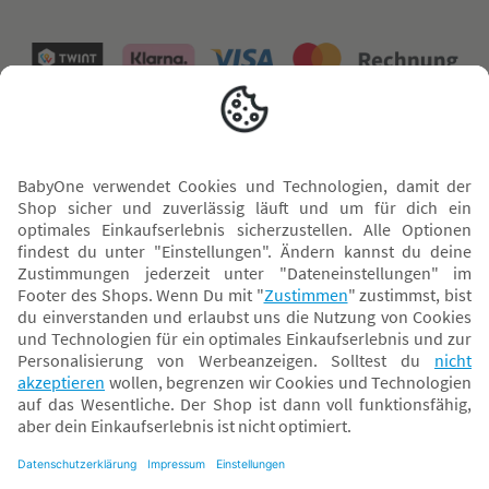
Versand mit
* Alle Preise inkl. MwSt. und ggf. zzgl.
Versandkosten
. Der dargestellte Preis gilt -
abhängig von der von dir gewählten Option - im BabyOne-Onlineshop oder bei
Abholung in dem von dir gewählten BabyOne-Franchise-Betrieb. Der für den
Onlineshop geltende Preis stellt bei einem Verkauf durch unsere Franchise-
Nehmer eine unverbindliche Preisempfehlung dar. Der Verkaufspreis der
Franchise-Nehmer im Rahmen der Option „Reservieren und Abholen“ kann
daher von dem Verkaufspreis im Onlineshop abweichen. Angaben zu
Versandzeiten gelten nur bei Bezahlung mit einer der folgenden Zahlarten: