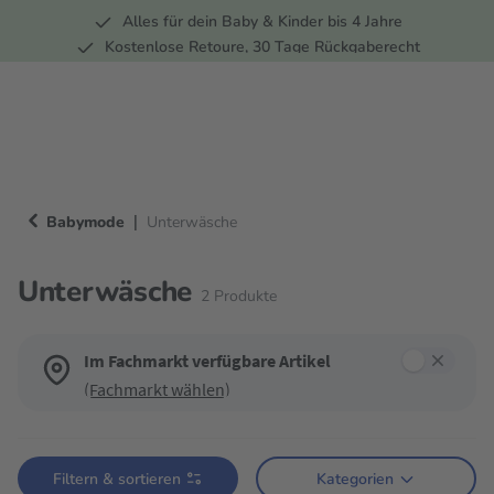
Alles für dein Baby & Kinder bis 4 Jahre
springen
Zur Hauptnavigation springen
Kostenlose Retoure, 30 Tage Rückgaberecht
5 Fachmärkte in der Schweiz
|
Babymode
Unterwäsche
Unterwäsche
2
Produkte
Im Fachmarkt verfügbare Artikel
(Fachmarkt wählen)
Verwende die Filter, um die Produktliste nach deinen Wünschen einzugren
Filtern & sortieren
Kategorien