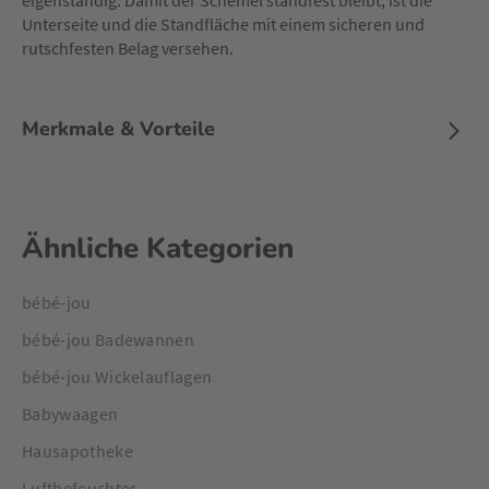
eigenständig. Damit der Schemel standfest bleibt, ist die
Unterseite und die Standfläche mit einem sicheren und
rutschfesten Belag versehen.
Merkmale & Vorteile
Ähnliche Kategorien
bébé-jou
bébé-jou Badewannen
bébé-jou Wickelauflagen
Babywaagen
Hausapotheke
Luftbefeuchter