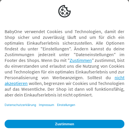
Versand mit
* Alle Preise inkl. MwSt. und ggf. zzgl.
Versandkosten
. Der dargestellte Preis gilt -
abhängig von der von dir gewählten Option - im BabyOne-Onlineshop oder bei
Abholung in dem von dir gewählten BabyOne-Franchise-Betrieb. Der für den
Onlineshop geltende Preis stellt bei einem Verkauf durch unsere Franchise-
Nehmer eine unverbindliche Preisempfehlung dar. Der Verkaufspreis der
Franchise-Nehmer im Rahmen der Option „Reservieren und Abholen“ kann
daher von dem Verkaufspreis im Onlineshop abweichen. Angaben zu
Versandzeiten gelten nur bei Bezahlung mit einer der folgenden Zahlarten:
PayPal, Visa, Mastercard, Sofortüberweisung (Klarna), Kauf auf Rechnung mit
Klarna.