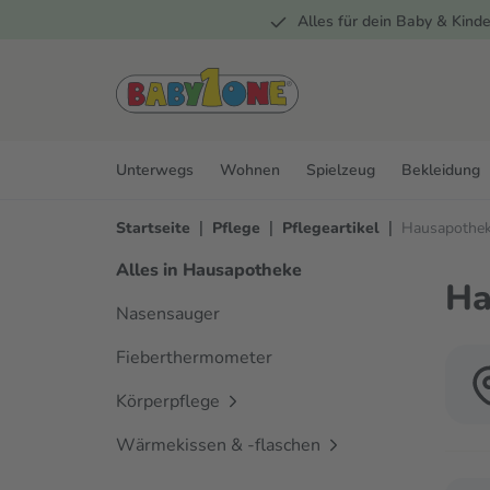
Alles für dein Baby & Kinde
springen
Zur Hauptnavigation springen
Unterwegs
Wohnen
Spielzeug
Bekleidung
|
|
|
Startseite
Pflege
Pflegeartikel
Hausapothe
Alles in Hausapotheke
Ha
Nasensauger
Fieberthermometer
Körperpflege
Wärmekissen & -flaschen
Verwen