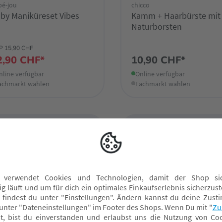
bé-jou
chicco
by Maniküreset Vibes
Kamm + Haarbürste mit
Naturborsten
P 15,90 CHF
2,90 CHF*
10,90 CHF*
nline verfügbar
Online verfügbar
achmarkt wählen
Fachmarkt wählen