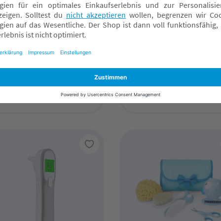
er mama
reer
upressur-Armband
Sicherheits-Nasensauge
Soft & Clean
,50 CHF*
5,90 CHF*
nline verfügbar
Online verfügbar
achmarkt wählen
Fachmarkt wählen