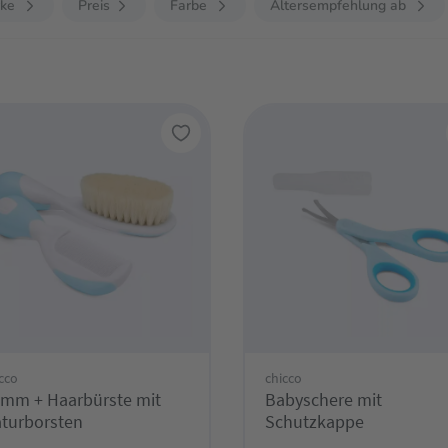
ke
Preis
Farbe
Altersempfehlung ab
cco
chicco
mm + Haarbürste mit
Babyschere mit
turborsten
Schutzkappe