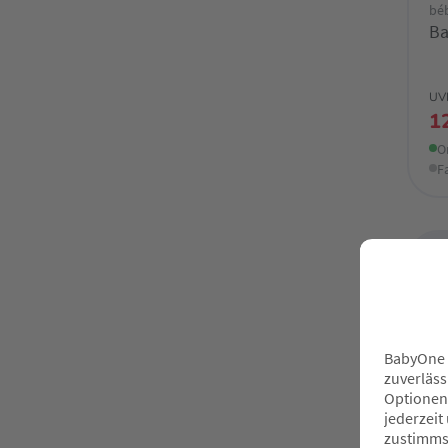
bé
Ba
UV
1
O
F