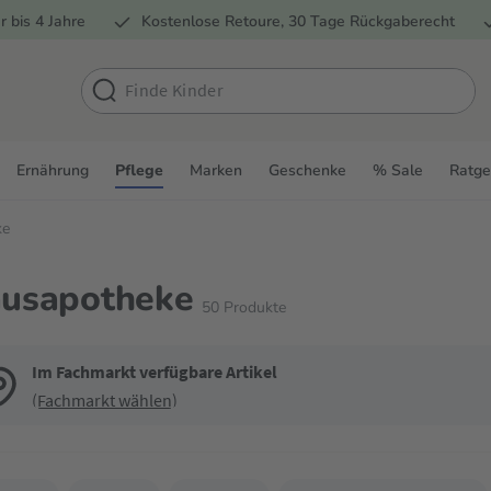
r bis 4 Jahre
Kostenlose Retoure, 30 Tage Rückgaberecht
Ernährung
Pflege
Marken
Geschenke
% Sale
Ratge
ke
usapotheke
50
Produkte
Im Fachmarkt verfügbare Artikel
(Fachmarkt wählen)
de die Filter, um die Produktliste nach deinen Wünschen einzugrenzen. Du k