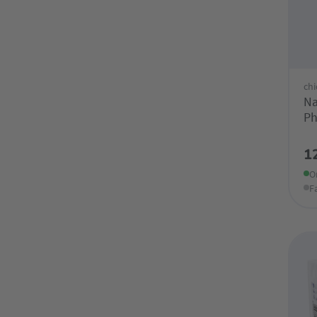
chi
Na
Ph
1
O
F