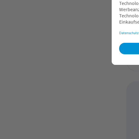
re
Ak
8
O
F