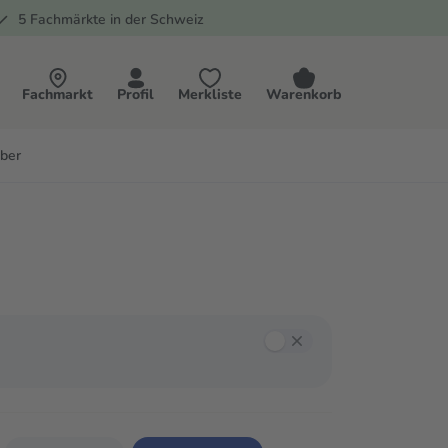
5 Fachmärkte in der Schweiz
Fachmarkt
Profil
Merkliste
Warenkorb
ber
annst mit der Tab-Taste zwischen den Filtern navigieren und mit Enter oder