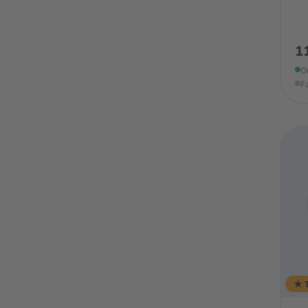
1
O
F
★ 