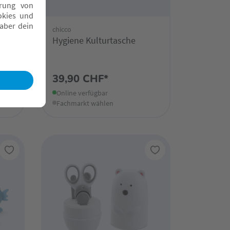
chicco
r
Hygiene Kulturtasche
39,90 CHF*
Online verfügbar
Fachmarkt wählen