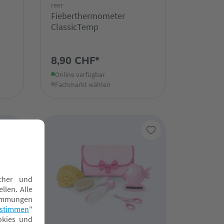
reer
Fieberthermometer
ClassicTemp
8,90 CHF*
Online verfügbar
Fachmarkt wählen