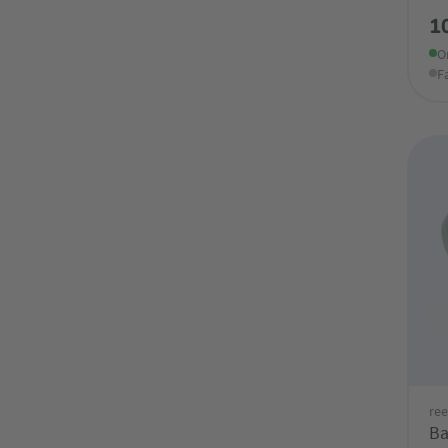
1
O
F
ree
Ba