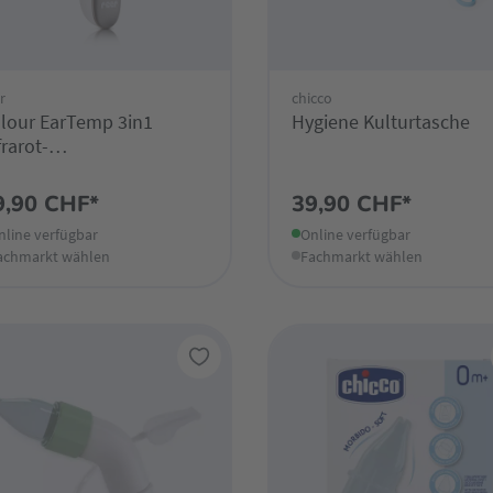
r
chicco
lour EarTemp 3in1
Hygiene Kulturtasche
frarot-
eberthermometer
9,90 CHF*
39,90 CHF*
nline verfügbar
Online verfügbar
achmarkt wählen
Fachmarkt wählen