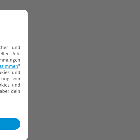
atzhosen
chlupfhosen
trickhosen