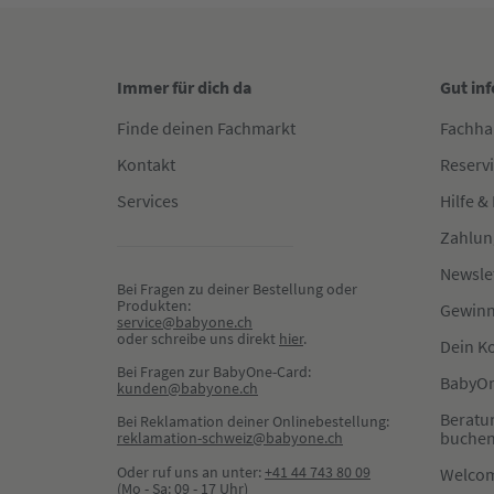
Immer für dich da
Gut in
Finde deinen Fachmarkt
Fachha
Kontakt
Reserv
Services
Hilfe &
Zahlun
Newsle
Bei Fragen zu deiner Bestellung oder 
Produkten:
Gewinn
service@babyone.ch
oder schreibe uns direkt 
hier
.
Dein K
Bei Fragen zur BabyOne-Card:
BabyOn
kunden@babyone.ch
Beratu
Bei Reklamation deiner Onlinebestellung:
buche
reklamation-schweiz@babyone.ch
Oder ruf uns an unter:
+41 44 743 80 09
Welco
(Mo - Sa: 09 - 17 Uhr)