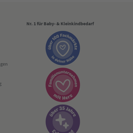
Nr. 1 für Baby- & Kleinkindbedarf
ngen
g