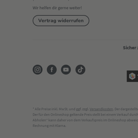
Wir helfen dir gerne weiter!
Vertrag widerrufen
Sicher
* Alle Preise inkl. MwSt. und ggf. zzgl.
Versandkosten
. Der dargestel
Der für den Onlineshop geltende Preis stellt bei einem Verkauf du
Abholen“ kann daher von dem Verkaufspreis im Onlineshop abweichen
Rechnung mit Klarna.