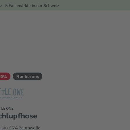
ber
5 Fachmärkte in der Schweiz
50%
Nur bei uns
TLE ONE
chlupfhose
aus 95% Baumwolle