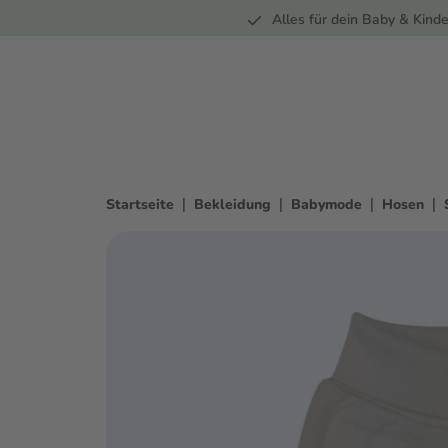
Unterwegs
Wohnen
Spielzeug
Bekleidung
Alles für dein Baby & Kinde
springen
Zur Hauptnavigation springen
|
|
|
|
Startseite
Bekleidung
Babymode
Hosen