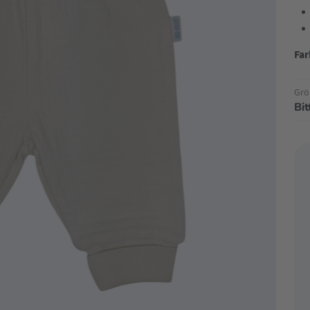
Far
Grö
Bi