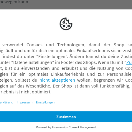
 bewegen kann.
LITTLE ONE Spielzeug
L
LITTLE ONE Stillkissen
S
LITTLE ONE Wickelauflagen
S
Cordhosen
Jeanshosen
Kurze Hosen
Lange Hosen