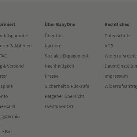
formiert
Über BabyOne
Rechtliches
ndelsgarantie
Über Uns
Datenschutz
ieren & Abholen
Karriere
AGB
 FAQ
Soziales Engagement
Widerrufsrecht
g & Versand
Nachhaltigkeit
Dateneinstellu
tter
Presse
Impressum
spiele
Sicherheit & Rückrufe
Widerrufsantra
onto
Ratgeber Übersicht
e-Card
Events vor Ort
ngstermin
n
me Box