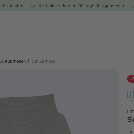
Ernährung
Pflege
Marken
Geschenke
% Sale
Ratge
r bis 4 Jahre
Kostenlose Retoure, 30 Tage Rückgaberecht
|
Schlupfhosen
Schlupfhose
-
LIT
S