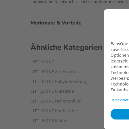
sodass dein Nachwuchs sich frei und unbeschwert
Merkmale & Vorteile
Ähnliche Kategorien
LITTLE ONE
LITTLE ONE Accessoires
LITTLE ONE Babybekleidung
LITTLE ONE Fußsäcke
LITTLE ONE Heimtextilien
LITTLE ONE Kindersitze
LITTLE ONE Möbel