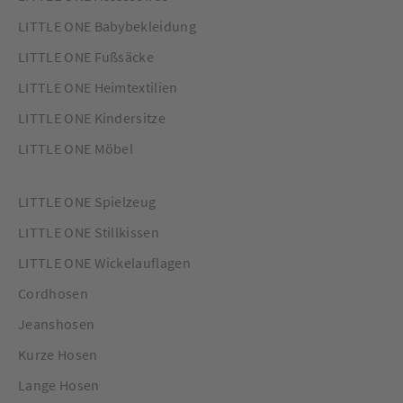
LITTLE ONE Babybekleidung
LITTLE ONE Fußsäcke
LITTLE ONE Heimtextilien
LITTLE ONE Kindersitze
LITTLE ONE Möbel
LITTLE ONE Spielzeug
LITTLE ONE Stillkissen
LITTLE ONE Wickelauflagen
Cordhosen
Jeanshosen
Kurze Hosen
Lange Hosen