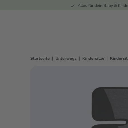
Unterwegs
Wohnen
Spielzeug
Bekleidung
Alles für dein Baby & Kinde
springen
Zur Hauptnavigation springen
|
|
|
Startseite
Unterwegs
Kindersitze
Kindersi