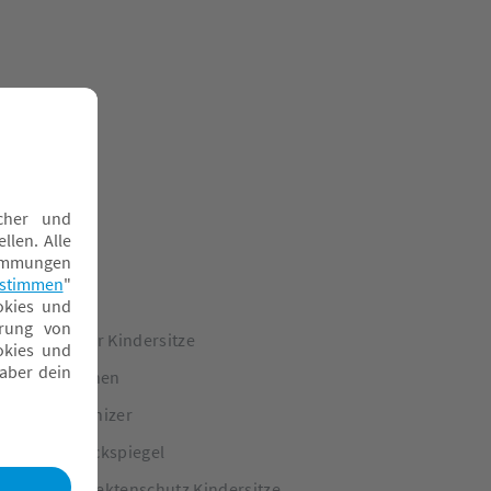
urtpolster für Kindersitze
ackenhörnchen
ücksitz Organizer
icherheitsrückspiegel
onnen- & Insektenschutz Kindersitze