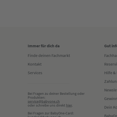
Immer für dich da
Gut in
Finde deinen Fachmarkt
Fachha
Kontakt
Reserv
Services
Hilfe &
Zahlun
Newsle
Bei Fragen zu deiner Bestellung oder 
Produkten:
Gewinn
service@babyone.ch
oder schreibe uns direkt 
hier
.
Dein K
Bei Fragen zur BabyOne-Card:
BabyOn