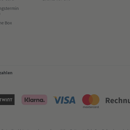
ngstermin
n
me Box
 zahlen