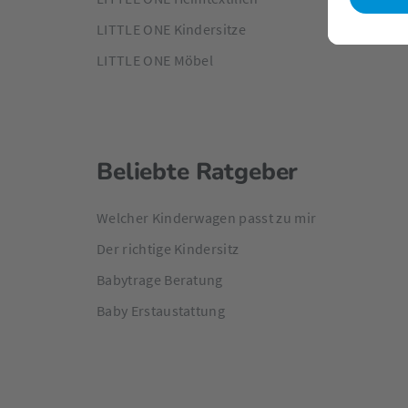
LITTLE ONE Kindersitze
LITTLE ONE Möbel
Beliebte Ratgeber
Welcher Kinderwagen passt zu mir
Der richtige Kindersitz
Babytrage Beratung
Baby Erstaustattung