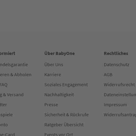
formiert
Über BabyOne
Rechtliches
ndelsgarantie
Über Uns
Datenschutz
ieren & Abholen
Karriere
AGB
 FAQ
Soziales Engagement
Widerrufsrecht
g & Versand
Nachhaltigkeit
Dateneinstellu
tter
Presse
Impressum
spiele
Sicherheit & Rückrufe
Widerrufsantra
onto
Ratgeber Übersicht
e-Card
Events vor Ort