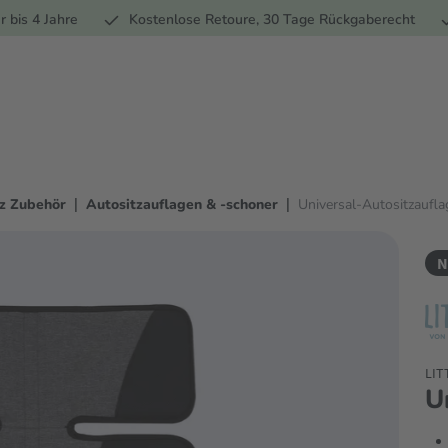
Ernährung
Pflege
Marken
Geschenke
% Sale
Ratge
r bis 4 Jahre
Kostenlose Retoure, 30 Tage Rückgaberecht
|
|
tz Zubehör
Autositzauflagen & -schoner
Universal-Autositzaufla
N
LIT
U