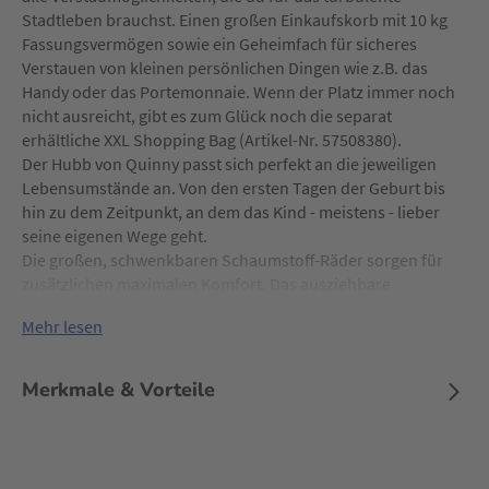
Stadtleben brauchst. Einen großen Einkaufskorb mit 10 kg
Fassungsvermögen sowie ein Geheimfach für sicheres
Verstauen von kleinen persönlichen Dingen wie z.B. das
Handy oder das Portemonnaie. Wenn der Platz immer noch
nicht ausreicht, gibt es zum Glück noch die separat
erhältliche XXL Shopping Bag (Artikel-Nr. 57508380).
Der Hubb von Quinny passt sich perfekt an die jeweiligen
Lebensumstände an. Von den ersten Tagen der Geburt bis
hin zu dem Zeitpunkt, an dem das Kind - meistens - lieber
seine eigenen Wege geht.
Die großen, schwenkbaren Schaumstoff-Räder sorgen für
zusätzlichen maximalen Komfort. Das ausziehbare
Sonnenverdeck mit LSF 50+ und Guck-Guck-Fenster schützt
Mehr lesen
das Kind außerdem vor Sonne, Wind und Regen. Ganz egal
wie deine Pläne auch aussehen, der Quinny Hubb Mono
verspricht jede Menge Flexibilität.
Merkmale & Vorteile