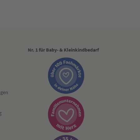
Nr. 1 für Baby- & Kleinkindbedarf
ngen
g