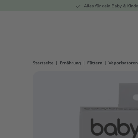
Unterwegs
Wohnen
Spielzeug
Bekleidung
Alles für dein Baby & Kinde
springen
Zur Hauptnavigation springen
|
|
|
Startseite
Ernährung
Füttern
Vaporisatoren