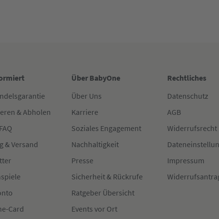
formiert
Über BabyOne
Rechtliches
ndelsgarantie
Über Uns
Datenschutz
ieren & Abholen
Karriere
AGB
 FAQ
Soziales Engagement
Widerrufsrecht
g & Versand
Nachhaltigkeit
Dateneinstellu
tter
Presse
Impressum
spiele
Sicherheit & Rückrufe
Widerrufsantra
onto
Ratgeber Übersicht
e-Card
Events vor Ort