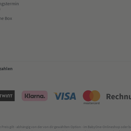
ngstermin
n
me Box
 zahlen
lte Preis gilt - abhängig von der von dir gewählten Option - im BabyOne-Onlineshop oder