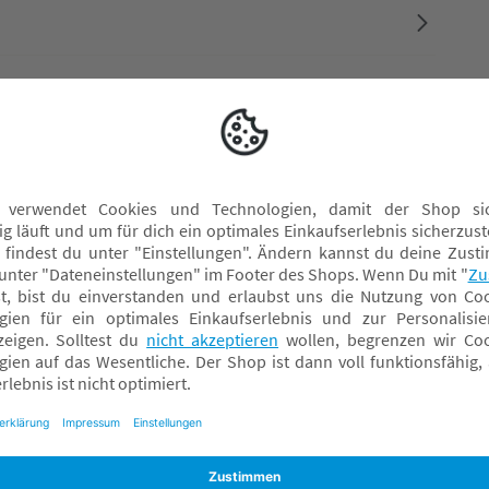
US, NJ 07104, service@babybrezza.ca
Hamburg, DE, info@kleinundmore.de