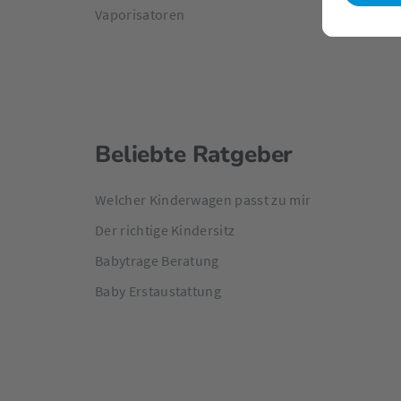
Vaporisatoren
Beliebte Ratgeber
Welcher Kinderwagen passt zu mir
Der richtige Kindersitz
Babytrage Beratung
Baby Erstaustattung