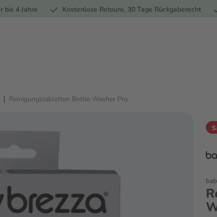
Ernährung
Pflege
Marken
Geschenke
% Sale
Ratge
r bis 4 Jahre
Kostenlose Retoure, 30 Tage Rückgaberecht
|
Reinigungstabletten Bottle Washer Pro
S
bab
R
W