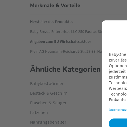
Merkmale & Vorteile
Hersteller des Produktes
Baby Brezza Enterprises LLC 250 Passiac Street, Newark, 
Angaben zum EU Wirtschaftsaktuer
Klein AG Neumann-Reichardt-Str. 27-33, Haus 14, 22041 
Ähnliche Kategorien
Babykostwärmer
Besteck & Geschirr
Flaschen & Sauger
Lätzchen
Nahrungsbehälter