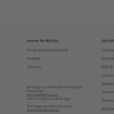
Immer für dich da
Gut in
Finde deinen Fachmarkt
Fachha
Kontakt
Reserv
Services
Hilfe &
Zahlun
Newsle
Bei Fragen zu deiner Bestellung oder 
Produkten:
Gewinn
service@babyone.ch
oder schreibe uns direkt 
hier
.
Dein K
Bei Fragen zur BabyOne-Card:
BabyOn
kunden@babyone.ch