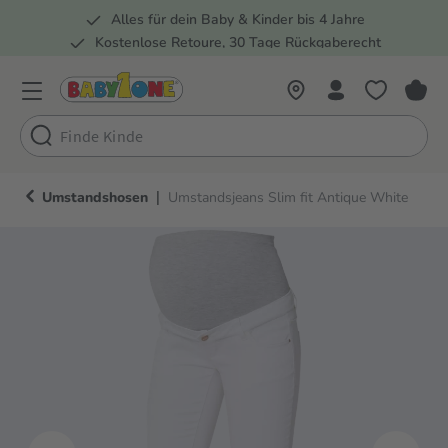
Alles für dein Baby & Kinder bis 4 Jahre
springen
Zur Hauptnavigation springen
Kostenlose Retoure, 30 Tage Rückgaberecht
5 Fachmärkte in der Schweiz
|
Umstandshosen
Umstandsjeans Slim fit Antique White