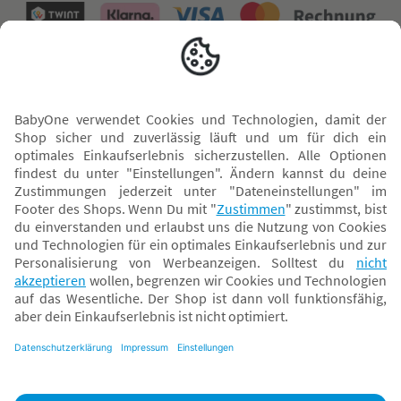
Versand mit
* Alle Preise inkl. MwSt. und ggf. zzgl.
Versandkosten
. Der dargestellte Preis gilt -
abhängig von der von dir gewählten Option - im BabyOne-Onlineshop oder bei
Abholung in dem von dir gewählten BabyOne-Franchise-Betrieb. Der für den
Onlineshop geltende Preis stellt bei einem Verkauf durch unsere Franchise-
Nehmer eine unverbindliche Preisempfehlung dar. Der Verkaufspreis der
Franchise-Nehmer im Rahmen der Option „Reservieren und Abholen“ kann
daher von dem Verkaufspreis im Onlineshop abweichen. Angaben zu
Versandzeiten gelten nur bei Bezahlung mit einer der folgenden Zahlarten:
PayPal, Visa, Mastercard, Sofortüberweisung (Klarna), Kauf auf Rechnung mit
Klarna.