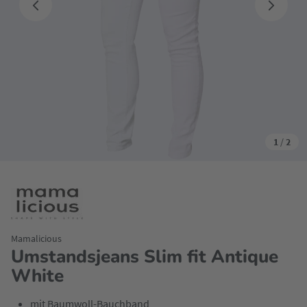
1
/
2
Mamalicious
Umstandsjeans Slim fit Antique
White
mit Baumwoll-Bauchband