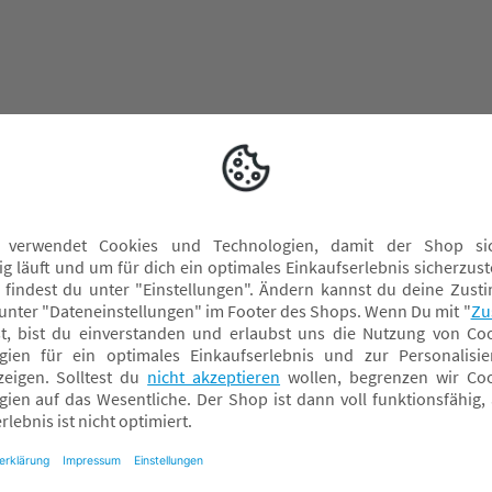
formiert
Über BabyOne
Rechtliches
ndelsgarantie
Über Uns
Datenschutz
ieren & Abholen
Karriere
AGB
 FAQ
Soziales Engagement
Widerrufsrecht
g & Versand
Nachhaltigkeit
Dateneinstellu
tter
Presse
Impressum
spiele
Sicherheit & Rückrufe
Widerrufsantra