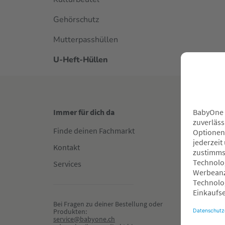
Gehörschutz
Mutterpasshüllen
U-Heft-Hüllen
Immer für dich da
Gut in
Finde deinen Fachmarkt
Fachha
Kontakt
Reserv
Services
Hilfe &
Zahlun
Newsle
Bei Fragen zu deiner Bestellung oder 
Produkten:
Gewinn
service@babyone.ch