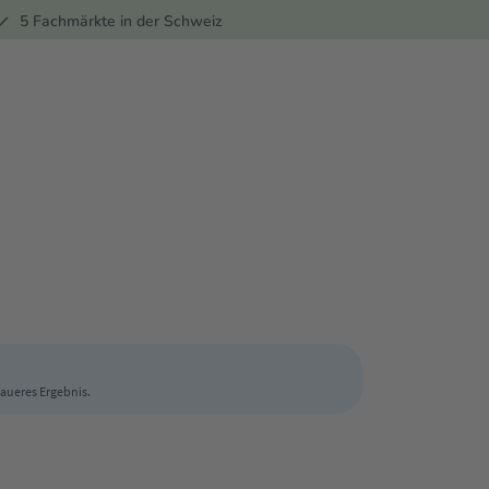
ber
5 Fachmärkte in der Schweiz
enaueres Ergebnis.