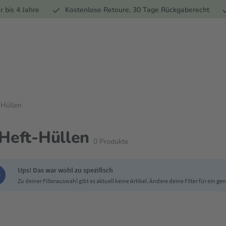
Ernährung
Pflege
Marken
Geschenke
% Sale
Ratge
r bis 4 Jahre
Kostenlose Retoure, 30 Tage Rückgaberecht
-Hüllen
Heft-Hüllen
0
Produkte
Ups! Das war wohl zu spezifisch
Zu deiner Filterauswahl gibt es aktuell keine Artikel. Ändere deine Filter für ein g