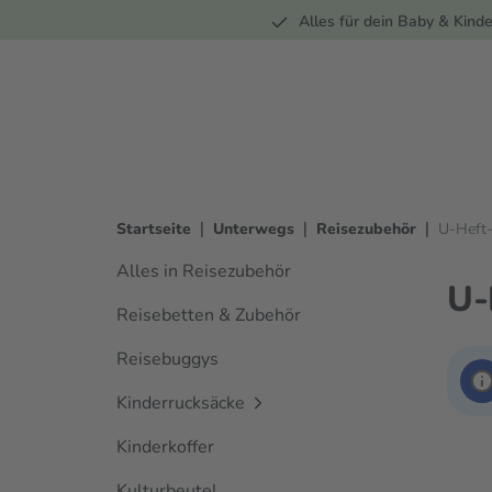
Unterwegs
Wohnen
Spielzeug
Bekleidung
Alles für dein Baby & Kinde
springen
Zur Hauptnavigation springen
|
|
|
Startseite
Unterwegs
Reisezubehör
U-Heft
Alles in Reisezubehör
U-
Reisebetten & Zubehör
Reisebuggys
Kinderrucksäcke
Kinderkoffer
Kulturbeutel