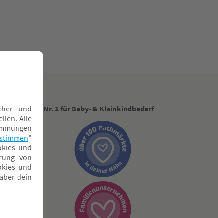
Nr. 1 für Baby- & Kleinkindbedarf
ngen
g