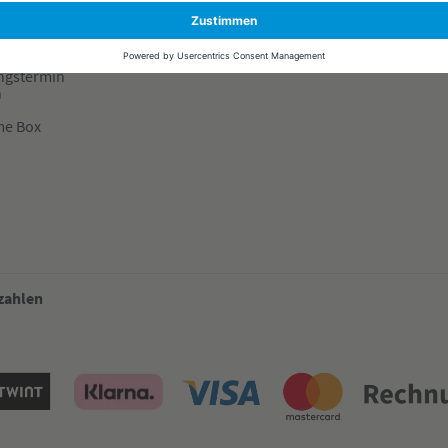
onto
Ratgeber Übersicht
e-Card
Events vor Ort
ngstermin
n
me Box
 zahlen