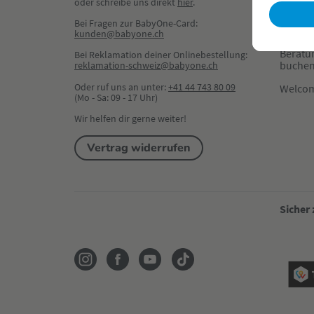
oder schreibe uns direkt 
hier
.
Dein K
Bei Fragen zur BabyOne-Card:
BabyOn
kunden@babyone.ch
Beratu
Bei Reklamation deiner Onlinebestellung:
buche
reklamation-schweiz@babyone.ch
Oder ruf uns an unter:
+41 44 743 80 09
Welco
(Mo - Sa: 09 - 17 Uhr)
Wir helfen dir gerne weiter!
Vertrag widerrufen
Sicher