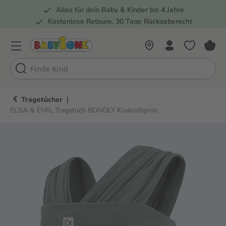
Alles für dein Baby & Kinder bis 4 Jahre
springen
Zur Hauptnavigation springen
Kostenlose Retoure, 30 Tage Rückgaberecht
5 Fachmärkte in der Schweiz
|
Tragetücher
ELSA & EMIL Tragetuch BONDLY Krokodilgrün