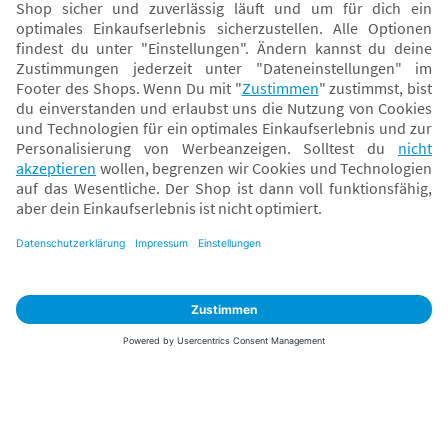
Versand mit
* Alle Preise inkl. MwSt. und ggf. zzgl.
Versandkosten
. Der dargestellte Preis gilt -
abhängig von der von dir gewählten Option - im BabyOne-Onlineshop oder bei
Abholung in dem von dir gewählten BabyOne-Franchise-Betrieb. Der für den
Onlineshop geltende Preis stellt bei einem Verkauf durch unsere Franchise-
Nehmer eine unverbindliche Preisempfehlung dar. Der Verkaufspreis der
Franchise-Nehmer im Rahmen der Option „Reservieren und Abholen“ kann
daher von dem Verkaufspreis im Onlineshop abweichen. Angaben zu
Versandzeiten gelten nur bei Bezahlung mit einer der folgenden Zahlarten:
PayPal, Visa, Mastercard, Sofortüberweisung (Klarna), Kauf auf Rechnung mit
Klarna.