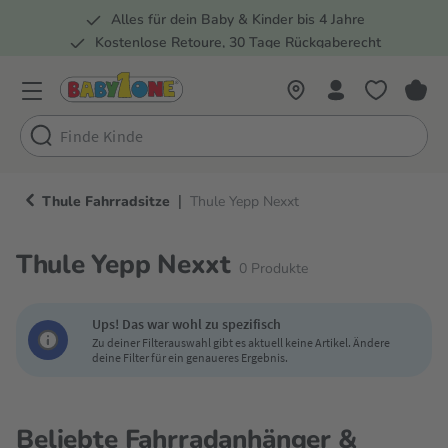
Alles für dein Baby & Kinder bis 4 Jahre
springen
Zur Hauptnavigation springen
Kostenlose Retoure, 30 Tage Rückgaberecht
5 Fachmärkte in der Schweiz
|
Thule Fahrradsitze
Thule Yepp Nexxt
Thule Yepp Nexxt
0
Produkte
Ups! Das war wohl zu spezifisch
Zu deiner Filterauswahl gibt es aktuell keine Artikel. Ändere
deine Filter für ein genaueres Ergebnis.
Beliebte Fahrradanhänger &