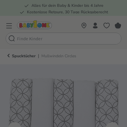
Alles für dein Baby & Kinder bis 4 Jahre
springen
Zur Hauptnavigation springen
Kostenlose Retoure, 30 Tage Rückgaberecht
5 Fachmärkte in der Schweiz
|
Spucktücher
Mullwindeln Circles