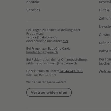
Kontakt
Reserv
Services
Hilfe &
Zahlun
Newsle
Bei Fragen zu deiner Bestellung oder 
Produkten:
Gewinn
service@babyone.ch
oder schreibe uns direkt 
hier
.
Dein K
Bei Fragen zur BabyOne-Card:
BabyOn
kunden@babyone.ch
Beratu
Bei Reklamation deiner Onlinebestellung:
buche
reklamation-schweiz@babyone.ch
Oder ruf uns an unter:
+41 44 743 80 09
Welco
(Mo - Sa: 09 - 17 Uhr)
Wir helfen dir gerne weiter!
Vertrag widerrufen