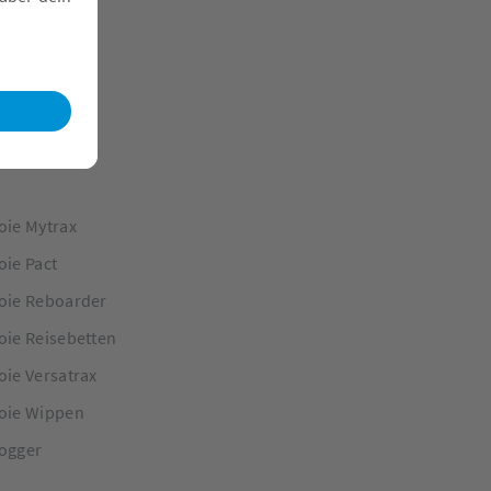
oie Mytrax
oie Pact
oie Reboarder
oie Reisebetten
oie Versatrax
oie Wippen
ogger