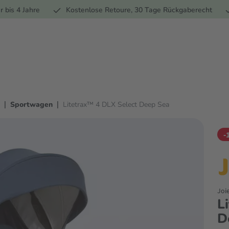
Ernährung
Pflege
Marken
Geschenke
% Sale
Ratge
r bis 4 Jahre
Kostenlose Retoure, 30 Tage Rückgaberecht
|
|
Sportwagen
Litetrax™ 4 DLX Select Deep Sea
-
Joi
L
D