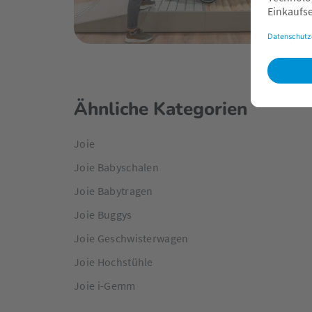
Ähnliche Kategorien
Joie
Joie Babyschalen
Joie Babytragen
Joie Buggys
Joie Geschwisterwagen
Joie Hochstühle
Joie i-Gemm