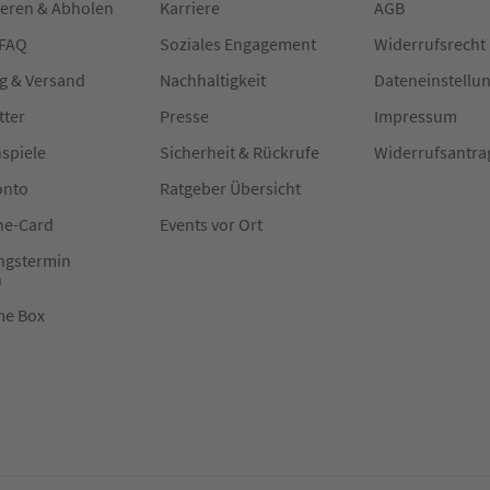
ieren & Abholen
Karriere
AGB
 FAQ
Soziales Engagement
Widerrufsrecht
g & Versand
Nachhaltigkeit
Dateneinstellu
tter
Presse
Impressum
spiele
Sicherheit & Rückrufe
Widerrufsantra
onto
Ratgeber Übersicht
e-Card
Events vor Ort
ngstermin
n
me Box