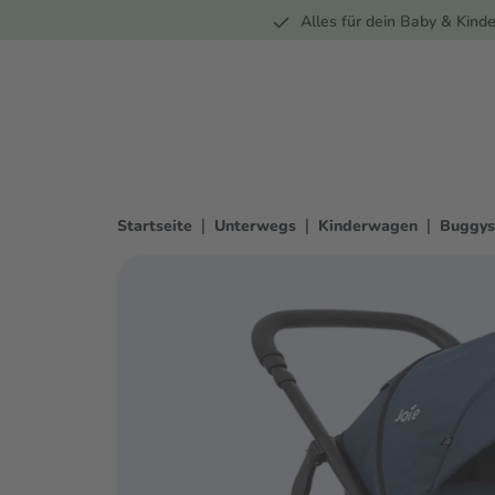
Unterwegs
Wohnen
Spielzeug
Bekleidung
Alles für dein Baby & Kinde
springen
Zur Hauptnavigation springen
|
|
|
Startseite
Unterwegs
Kinderwagen
Buggys