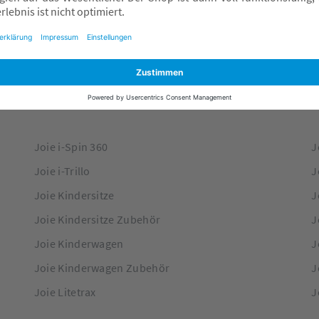
Termin vereinbaren
Joie i-Spin 360
J
Joie i-Trillo
J
Joie Kindersitze
J
Joie Kindersitze Zubehör
J
Joie Kinderwagen
J
Joie Kinderwagen Zubehör
J
Joie Litetrax
J