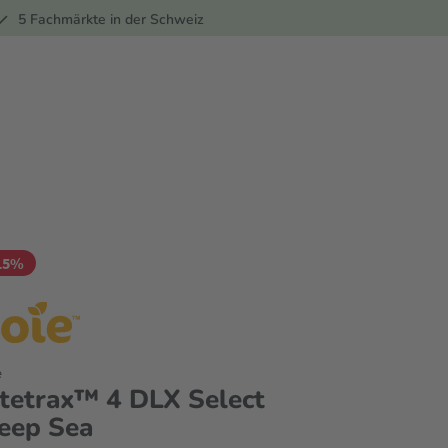
ber
5 Fachmärkte in der Schweiz
15%
e
itetrax™ 4 DLX Select
eep Sea