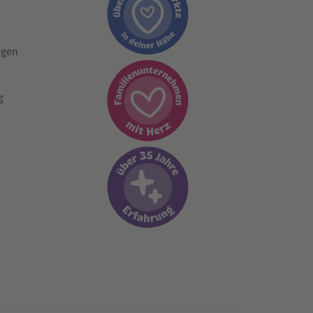
ngen
g