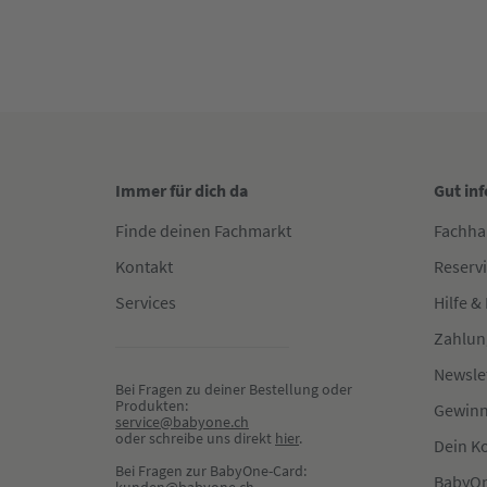
Immer für dich da
Gut in
Finde deinen Fachmarkt
Fachha
Kontakt
Reserv
Services
Hilfe &
Zahlun
Newsle
Bei Fragen zu deiner Bestellung oder 
Produkten:
Gewinn
service@babyone.ch
oder schreibe uns direkt 
hier
.
Dein K
Bei Fragen zur BabyOne-Card:
BabyOn