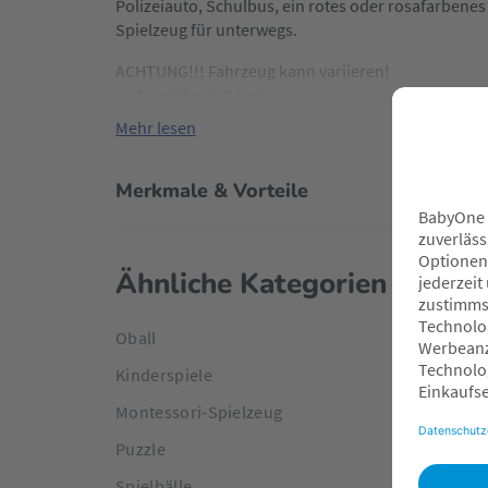
Polizeiauto, Schulbus, ein rotes oder rosafarbenes
Spielzeug für unterwegs.
ACHTUNG!!! Fahrzeug kann variieren!
Lieferumfang: 1 Auto.
Mehr lesen
Merkmale & Vorteile
Ähnliche Kategorien
Oball
Kinderspiele
Montessori-Spielzeug
Puzzle
Spielbälle