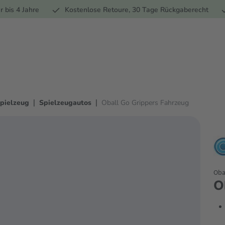
Ernährung
Pflege
Marken
Geschenke
% Sale
Ratge
r bis 4 Jahre
Kostenlose Retoure, 30 Tage Rückgaberecht
|
|
pielzeug
Spielzeugautos
Oball Go Grippers Fahrzeug
Oba
O