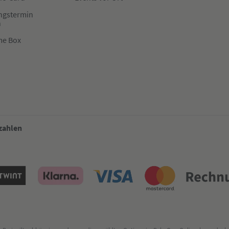
ngstermin
n
me Box
 zahlen