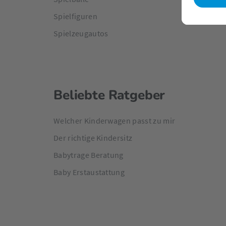
Spielfiguren
Spielzeugautos
Beliebte Ratgeber
Welcher Kinderwagen passt zu mir
Der richtige Kindersitz
Babytrage Beratung
Baby Erstaustattung