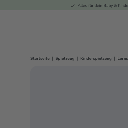
Unterwegs
Wohnen
Spielzeug
Bekleidung
Alles für dein Baby & Kinde
springen
Zur Hauptnavigation springen
|
|
|
Startseite
Spielzeug
Kinderspielzeug
Lerns