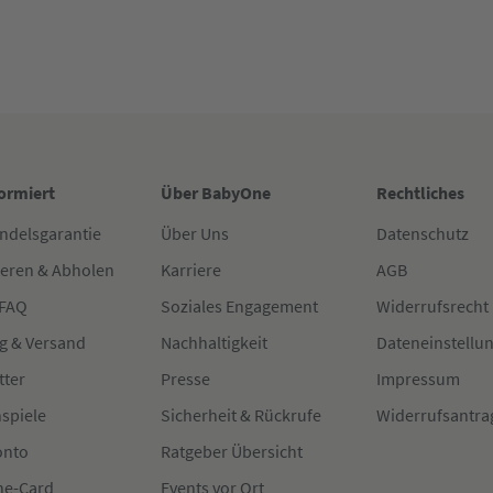
formiert
Über BabyOne
Rechtliches
ndelsgarantie
Über Uns
Datenschutz
ieren & Abholen
Karriere
AGB
 FAQ
Soziales Engagement
Widerrufsrecht
g & Versand
Nachhaltigkeit
Dateneinstellu
tter
Presse
Impressum
spiele
Sicherheit & Rückrufe
Widerrufsantra
onto
Ratgeber Übersicht
e-Card
Events vor Ort