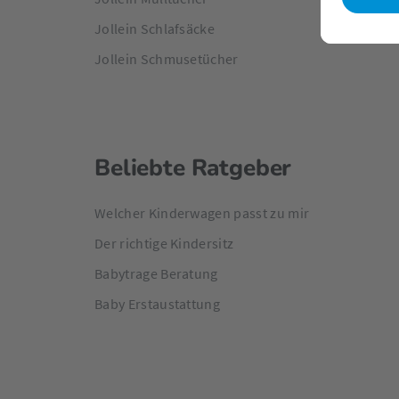
Jollein Schlafsäcke
Jollein Schmusetücher
Beliebte Ratgeber
Welcher Kinderwagen passt zu mir
Der richtige Kindersitz
Babytrage Beratung
Baby Erstaustattung