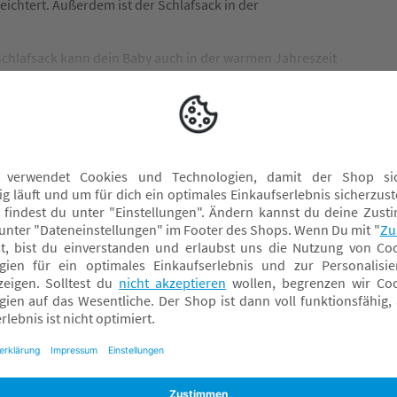
ichtert. Außerdem ist der Schlafsack in der
Schlafsack kann dein Baby auch in der warmen Jahreszeit
Daunenschlafsäcke
Ganzjahresschlafsäcke
Schlafsack mit Ärmeln
Schlafsack mit Füßen
Sommerschlafsäcke