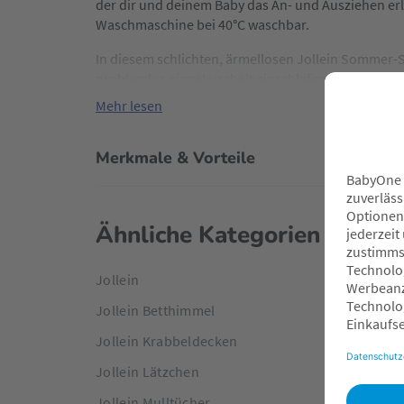
der dir und deinem Baby das An- und Ausziehen erle
Waschmaschine bei 40°C waschbar.
In diesem schlichten, ärmellosen Jollein Sommer-
problemlos eingekuschelt einschlafen.
Mehr lesen
Merkmale & Vorteile
Ähnliche Kategorien
Jollein
Jollein Betthimmel
Jollein Krabbeldecken
Jollein Lätzchen
Jollein Mulltücher