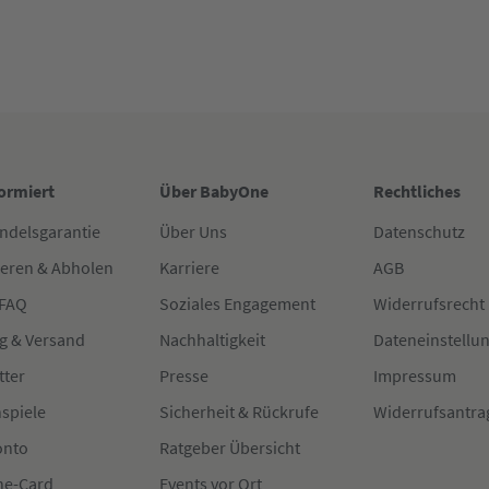
formiert
Über BabyOne
Rechtliches
ndelsgarantie
Über Uns
Datenschutz
ieren & Abholen
Karriere
AGB
 FAQ
Soziales Engagement
Widerrufsrecht
g & Versand
Nachhaltigkeit
Dateneinstellu
tter
Presse
Impressum
spiele
Sicherheit & Rückrufe
Widerrufsantra
onto
Ratgeber Übersicht
e-Card
Events vor Ort