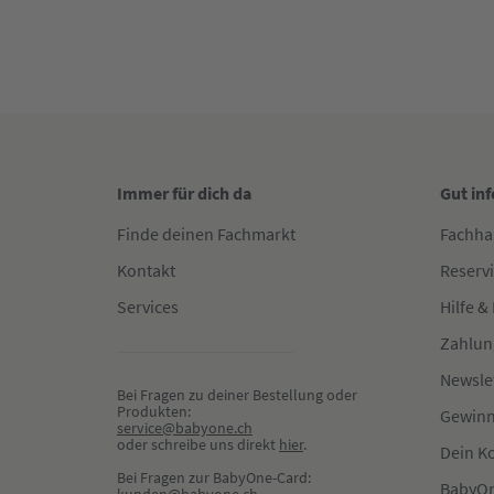
Immer für dich da
Gut in
Finde deinen Fachmarkt
Fachha
Kontakt
Reserv
Services
Hilfe &
Zahlun
Newsle
Bei Fragen zu deiner Bestellung oder 
Produkten:
Gewinn
service@babyone.ch
oder schreibe uns direkt 
hier
.
Dein K
Bei Fragen zur BabyOne-Card:
BabyOn