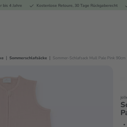
Ernährung
Pflege
Marken
Geschenke
% Sale
Ratge
r bis 4 Jahre
Kostenlose Retoure, 30 Tage Rückgaberecht
|
|
ke
Sommerschlafsäcke
Sommer-Schlafsack Mull Pale Pink 90cm
joll
S
P