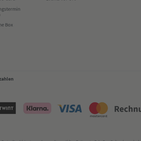
ngstermin
n
me Box
 zahlen