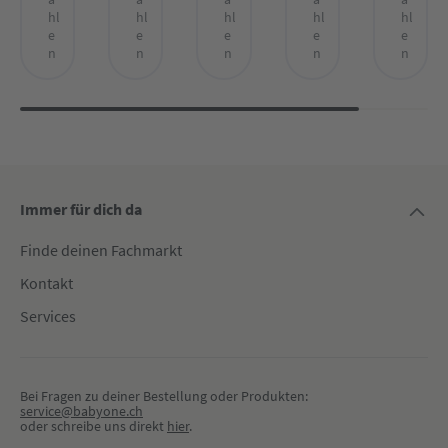
hl
hl
hl
hl
hl
e
e
e
e
e
n
n
n
n
n
Immer für dich da
Finde deinen Fachmarkt
Kontakt
Services
Bei Fragen zu deiner Bestellung oder Produkten:
service@babyone.ch
oder schreibe uns direkt 
hier
.