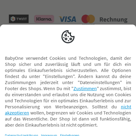
Versand mit
* Alle Preise inkl. MwSt. und ggf. zzgl.
Versandkosten
. Der dargestellte Preis gilt -
abhängig von der von dir gewählten Option - im BabyOne-Onlineshop oder bei
Abholung in dem von dir gewählten BabyOne-Franchise-Betrieb. Der für den
Onlineshop geltende Preis stellt bei einem Verkauf durch unsere Franchise-
Nehmer eine unverbindliche Preisempfehlung dar. Der Verkaufspreis der
Franchise-Nehmer im Rahmen der Option „Reservieren und Abholen“ kann
daher von dem Verkaufspreis im Onlineshop abweichen. Angaben zu