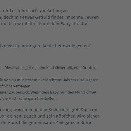
en und es lohnt sich, am Anfang zu
, doch mit etwas Geduld findet ihr schnell euren
 du dich wohl fühlst und dein Baby effektiv
ell zu Verspannungen. Achte beim Anlegen auf
 Diese Nähe gibt deinem Kind Sicherheit, es spürt deine
 dir vor, du müsstest mit verdrehtem Hals ein Glas Wasser
f nicht verbiegen.
 kleiner Zaubertrick: Wenn dein Baby nun den Mund öffnet,
die Milch kann ganz frei fließen.
örper, was euch beiden Sicherheit gibt: Such dir
er vor deinem Bauch und sein Köpfchen wird sicher
nd ihr könnt die gemeinsame Zeit ganz in Ruhe