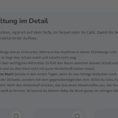
ltung im Detail
m Sitzen, egal ob auf dem Sofa, im Sessel oder im Café. Damit ihr
rukturierter Aufbau:
r Beuge deines Unterarms. Während das Köpfchen in deiner Ellenbeuge ruht,
o liegt dein Schatz stabil und rutscht nicht weg.
hier dein wichtigstes Hilfsmittel. Es füllt den Raum zwischen deinem Schoß 
n und du dein Kind nicht mit purer Muskelkraft halten musst.
im Start:
Gerade in den ersten Tagen, wenn ihr das richtige Andocken noch üb
der Stillseite, sondern mit dem gegenüberliegenden Arm. Stillst du links, h
cht: Nicht den Hinterkopf drücken, das löst einen Abwehrreflex aus. Der Vort
sanft zu formen. So kannst du deinem Baby die Brust genau im richtigen Wi