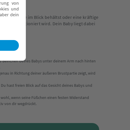
rinken gerne im Blick behältst oder eine kräftige
nem Arm positioniert wird. Dein Baby liegt dabei
die Beinchen deines Babys unter deinem Arm nach hinten
.
genau in Richtung deiner äußeren Brustpartie zeigt, wird
 Du hast freien Blick auf das Gesicht deines Babys und
rs wohl, wenn seine Füßchen einen festen Widerstand
tiv von dir wegdrückt.