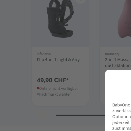
infantino
momcozy
Flip 4-in-1 Light & Airy
2-in-1 Massa
die Laktation
49,90 CHF*
34,90 CH
Online nicht verfügbar
Online nicht 
Fachmarkt wählen
Fachmarkt w