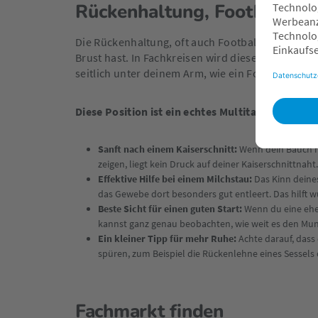
Rückenhaltung, Footballhal
Die Rückenhaltung, oft auch Footballhaltung gena
Brust hast. In Fachkreisen wird diese Position au
seitlich unter deinem Arm, wie ein Football, de
Diese Position ist ein echtes Multitalent für sp
Sanft nach einem Kaiserschnitt:
Wenn dein Bauch na
zeigen, liegt kein Druck auf deiner Kaiserschnittnah
Effektive Hilfe bei einem Milchstau:
Das Kinn deines
das Gewebe dort besonders gut entleert. Das hilft 
Beste Sicht für einen guten Start:
Wenn du eine eher
kannst ganz genau beobachten, wie weit es den Mund
Ein kleiner Tipp für mehr Ruhe:
Achte darauf, dass
spüren, zum Beispiel die Rückenlehne eines Sessels o
Fachmarkt finden