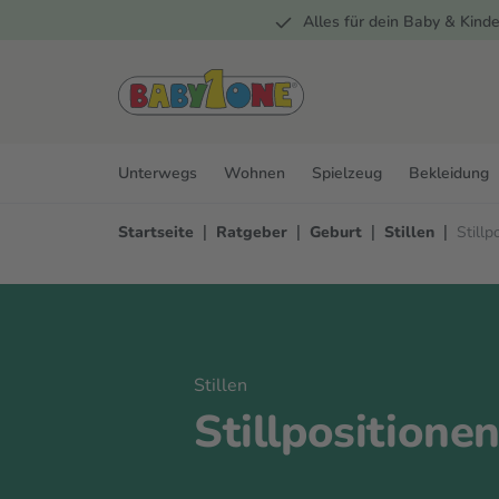
Alles für dein Baby & Kinde
springen
Zur Hauptnavigation springen
Unterwegs
Wohnen
Spielzeug
Bekleidung
|
|
|
|
Startseite
Ratgeber
Geburt
Stillen
Stillp
Stillen
Stillpositione