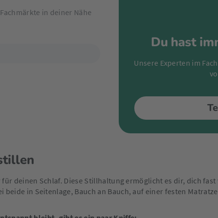
m Fachmärkte in deiner Nähe
Du hast im
Unsere Experten im Fach
vo
Te
tillen
r für deinen Schlaf. Diese Stillhaltung ermöglicht es dir, dich fa
ei beide in Seitenlage, Bauch an Bauch, auf einer festen Matratze
ntspannt bleibt, gibt es ein paar Kniffe: