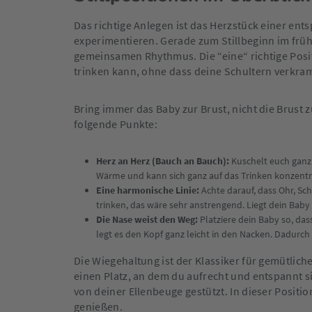
Das richtige Anlegen ist das Herzstück einer ents
experimentieren. Gerade zum Stillbeginn im fr
gemeinsamen Rhythmus. Die “eine“ richtige Positio
trinken kann, ohne dass deine Schultern verkra
Bring immer das Baby zur Brust, nicht die Brust
folgende Punkte:
Herz an Herz (Bauch an Bauch):
Kuschelt euch ganz 
Wärme und kann sich ganz auf das Trinken konzentr
Eine harmonische Linie:
Achte darauf, dass Ohr, Sch
trinken, das wäre sehr anstrengend. Liegt dein Baby
Die Nase weist den Weg:
Platziere dein Baby so, das
legt es den Kopf ganz leicht in den Nacken. Dadurch 
Die Wiegehaltung ist der Klassiker für gemütlich
einen Platz, an dem du aufrecht und entspannt sit
von deiner Ellenbeuge gestützt. In dieser Positi
genießen.