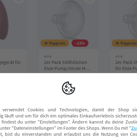
★ Toppreis
-23%
★ Toppreis
elvie
elvie
gegerät für
2er Pack Stillhütchen
2er Pack S
Elvie Pump/Stride M
für Elvie 
17mm
19mm
UVP 29,90 CHF
UVP 29,90 
F*
22,90 CHF*
22,90 
verfügbar
Online verfügbar
Online ver
ählen
Fachmarkt wählen
Fachmarkt