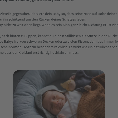
uzzleteile gegenüber. Platziere dein Baby so, dass seine Nase auf Höhe dein
r ihn schützend um den Rücken deines Schatzes legen.
by nicht zu weit oben liegt. Wenn es sein Kinn ganz leicht Richtung Brust zi
 nach hinten zu kippen, kannst du dir ein Stillkissen als Stütze in den Rück
es Babys frei von schweren Decken oder zu vielen Kissen, damit es immer f
Kuschelhormon Oxytocin besonders reichlich. Es wirkt wie ein natürliches Sc
hne dass der Kreislauf erst richtig hochfahren muss.
Wochenrechner