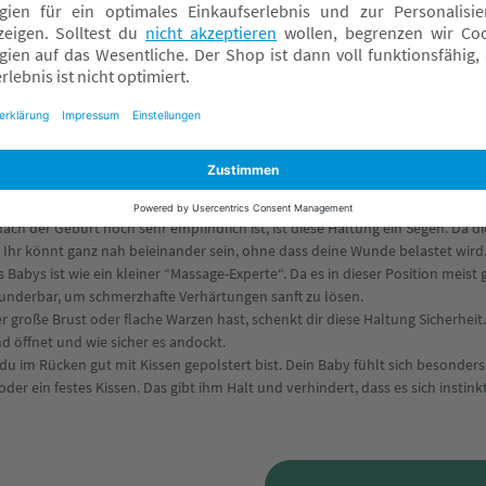
tung und Varianten
nnt, ist eine fantastische Alternative, wenn du dein Baby beim T
ch oft als Rückengriff bezeichnet, da das Baby seitlich unter dei
n man sich unter den Arm klemmt.
ezielle Herausforderungen:
ch der Geburt noch sehr empfindlich ist, ist diese Haltung ein Segen. Da 
t. Ihr könnt ganz nah beieinander sein, ohne dass deine Wunde belastet wird
 Babys ist wie ein kleiner “Massage-Experte“. Da es in dieser Position meist 
wunderbar, um schmerzhafte Verhärtungen sanft zu lösen.
 große Brust oder flache Warzen hast, schenkt dir diese Haltung Sicherheit.
 öffnet und wie sicher es andockt.
 du im Rücken gut mit Kissen gepolstert bist. Dein Baby fühlt sich besonde
der ein festes Kissen. Das gibt ihm Halt und verhindert, dass es sich instink