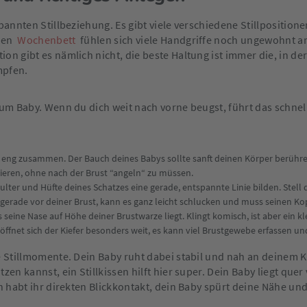
pannten Stillbeziehung. Es gibt viele verschiedene Stillposition
ühen
Wochenbett
fühlen sich viele Handgriffe noch ungewohnt an
n gibt es nämlich nicht, die beste Haltung ist immer die, in der
mpfen.
 zum Baby. Wenn du dich weit nach vorne beugst, führt das schn
eng zusammen. Der Bauch deines Babys sollte sanft deinen Körper berühren.
ieren, ohne nach der Brust “angeln“ zu müssen.
ulter und Hüfte deines Schatzes eine gerade, entspannte Linie bilden. Stell
 gerade vor deiner Brust, kann es ganz leicht schlucken und muss seinen Kop
s seine Nase auf Höhe deiner Brustwarze liegt. Klingt komisch, ist aber ein
öffnet sich der Kiefer besonders weit, es kann viel Brustgewebe erfassen und 
e Stillmomente. Dein Baby ruht dabei stabil und nah an deinem K
zen kannst, ein Stillkissen hilft hier super. Dein Baby liegt qu
on habt ihr direkten Blickkontakt, dein Baby spürt deine Nähe u