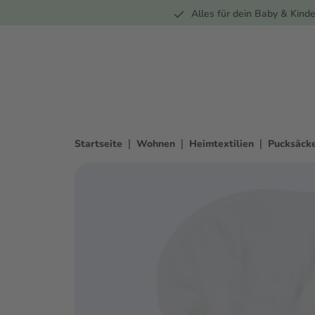
Unterwegs
Wohnen
Spielzeug
Bekleidung
Alles für dein Baby & Kinde
springen
Zur Hauptnavigation springen
|
|
|
Startseite
Wohnen
Heimtextilien
Pucksäck