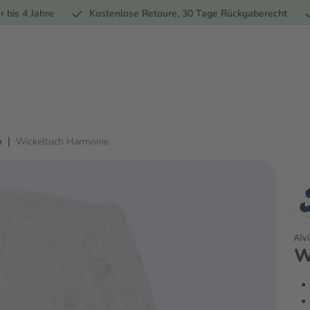
Ernährung
Pflege
Marken
Geschenke
% Sale
Ratge
r bis 4 Jahre
Kostenlose Retoure, 30 Tage Rückgaberecht
|
e
Wickeltuch Harmonie
Alvi
W