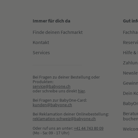
Immer für dich da
Gut in
Finde deinen Fachmarkt
Fachha
Kontakt
Reserv
Services
Hilfe &
Zahlun
Newsle
Bei Fragen zu deiner Bestellung oder 
Produkten:
Gewinn
service@babyone.ch
oder schreibe uns direkt 
hier
.
Dein K
Bei Fragen zur BabyOne-Card:
BabyOn
kunden@babyone.ch
Beratu
Bei Reklamation deiner Onlinebestellung:
buche
reklamation-schweiz@babyone.ch
Oder ruf uns an unter:
+41 44 743 80 09
Welco
(Mo - Sa: 09 - 17 Uhr)