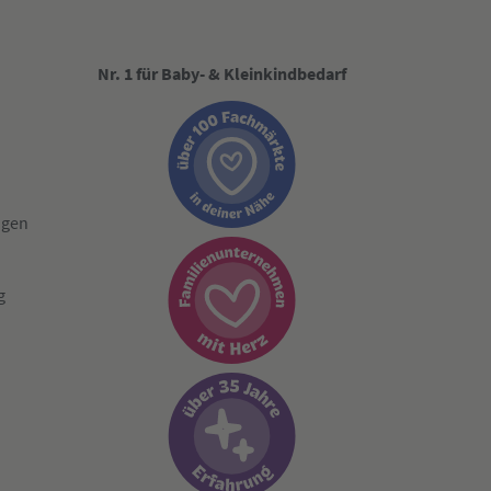
Nr. 1 für Baby- & Kleinkindbedarf
ngen
g