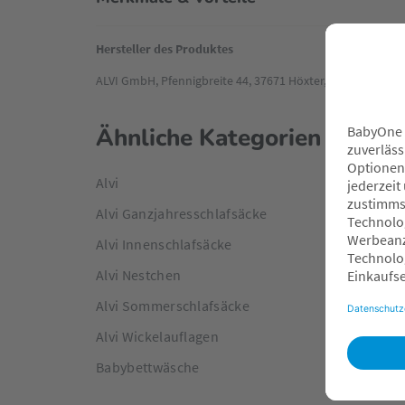
Hersteller des Produktes
ALVI GmbH, Pfennigbreite 44, 37671 Höxter, Deutschland, 
Ähnliche Kategorien
Alvi
Alvi Ganzjahresschlafsäcke
Alvi Innenschlafsäcke
Alvi Nestchen
Alvi Sommerschlafsäcke
Alvi Wickelauflagen
Babybettwäsche