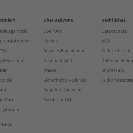
formiert
Über BabyOne
Rechtliches
ndelsgarantie
Über Uns
Datenschutz
ieren & Abholen
Karriere
AGB
 FAQ
Soziales Engagement
Widerrufsrecht
g & Versand
Nachhaltigkeit
Dateneinstellu
tter
Presse
Impressum
spiele
Sicherheit & Rückrufe
Widerrufsantra
onto
Ratgeber Übersicht
e-Card
Events vor Ort
ngstermin
n
me Box