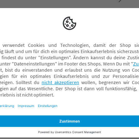
info@alvi.de
Bettausstattung
Krabbeldecken
Kuschelnest
Matratzen
Pucksäcke
Schlafsäcke