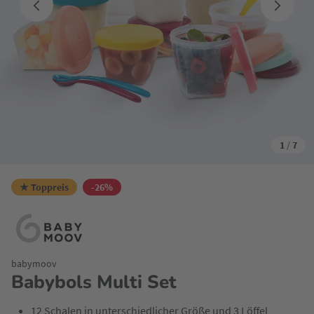
1
/
7
★ Toppreis
-26%
babymoov
Babybols Multi Set
12 Schalen in unterschiedlicher Größe und 3 Löffel