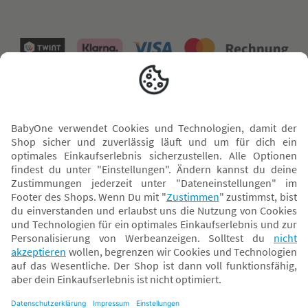
Versand mit
* Alle Preise inkl. MwSt. und ggf. zzgl.
Versandkosten
. Der dargestellte Preis gilt -
abhängig von der von dir gewählten Option - im BabyOne-Onlineshop oder bei
Abholung in dem von dir gewählten BabyOne-Franchise-Betrieb. Der für den
Onlineshop geltende Preis stellt bei einem Verkauf durch unsere Franchise-
Nehmer eine unverbindliche Preisempfehlung dar. Der Verkaufspreis der
Franchise-Nehmer im Rahmen der Option „Reservieren und Abholen“ kann
daher von dem Verkaufspreis im Onlineshop abweichen. Angaben zu