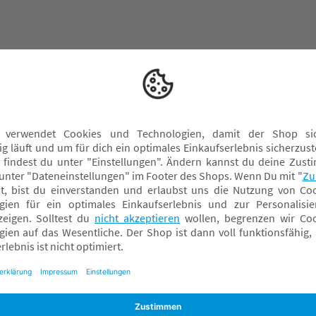
Babyphone
Bettgitter
Kindersicherung
Laufgitter & Laufgittereinlagen
Lerntürme