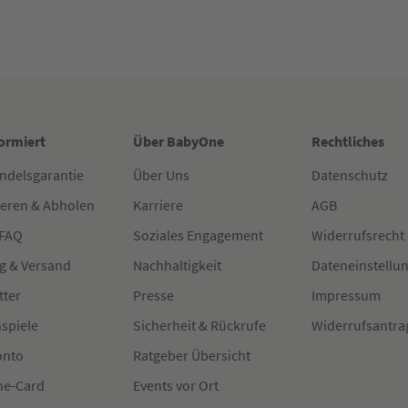
formiert
Über BabyOne
Rechtliches
ndelsgarantie
Über Uns
Datenschutz
ieren & Abholen
Karriere
AGB
 FAQ
Soziales Engagement
Widerrufsrecht
g & Versand
Nachhaltigkeit
Dateneinstellu
tter
Presse
Impressum
spiele
Sicherheit & Rückrufe
Widerrufsantra
onto
Ratgeber Übersicht
e-Card
Events vor Ort