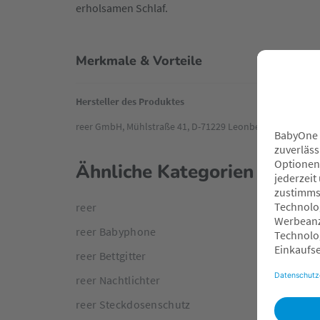
erholsamen Schlaf.
Merkmale & Vorteile
Hersteller des Produktes
reer GmbH, Mühlstraße 41, D-71229 Leonberg
Ähnliche Kategorien
reer
reer Babyphone
reer Bettgitter
reer Nachtlichter
reer Steckdosenschutz