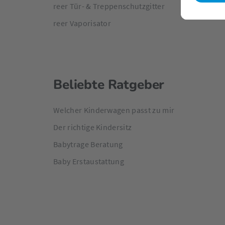
reer Tür- & Treppenschutzgitter
reer Vaporisator
Beliebte Ratgeber
Welcher Kinderwagen passt zu mir
Der richtige Kindersitz
Babytrage Beratung
Baby Erstaustattung