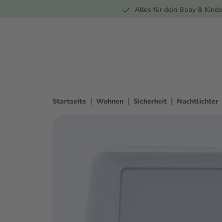
Unterwegs
Wohnen
Spielzeug
Bekleidung
Alles für dein Baby & Kinde
springen
Zur Hauptnavigation springen
|
|
|
Startseite
Wohnen
Sicherheit
Nachtlichter