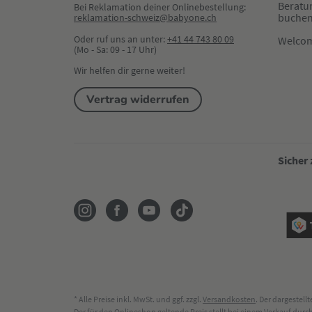
Beratu
Bei Reklamation deiner Onlinebestellung:
buche
reklamation-schweiz@babyone.ch
Oder ruf uns an unter:
+41 44 743 80 09
Welco
(Mo - Sa: 09 - 17 Uhr)
Wir helfen dir gerne weiter!
Vertrag widerrufen
Sicher
* Alle Preise inkl. MwSt. und ggf. zzgl.
Versandkosten
. Der dargestel
Der für den Onlineshop geltende Preis stellt bei einem Verkauf du