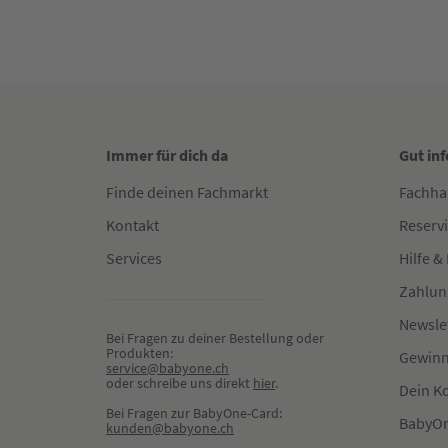
Immer für dich da
Gut in
Finde deinen Fachmarkt
Fachha
Kontakt
Reserv
Services
Hilfe &
Zahlun
Newsle
Bei Fragen zu deiner Bestellung oder 
Produkten:
Gewinn
service@babyone.ch
oder schreibe uns direkt 
hier
.
Dein K
Bei Fragen zur BabyOne-Card:
BabyOn
kunden@babyone.ch