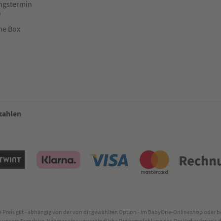
ngstermin
n
me Box
 zahlen
lte Preis gilt - abhängig von der von dir gewählten Option - im BabyOne-Onlineshop oder
rch unsere Franchise-Nehmer eine unverbindliche Preisempfehlung dar. Der Verkaufsprei