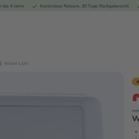
Ernährung
Pflege
Marken
Geschenke
% Sale
Ratge
r bis 4 Jahre
Kostenlose Retoure, 30 Tage Rückgaberecht
|
Wickel-Licht
★
ree
W