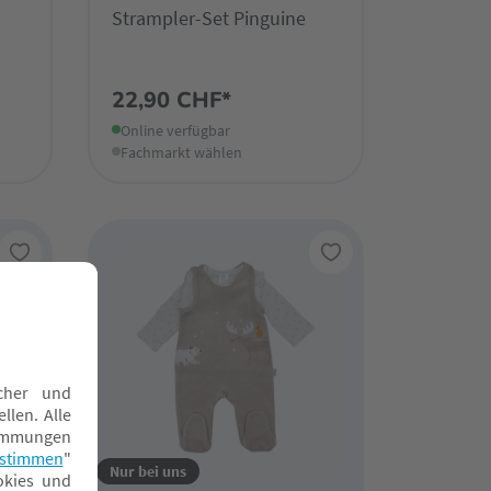
Strampler-Set Pinguine
22,90 CHF*
Online verfügbar
Fachmarkt wählen
Nur bei uns