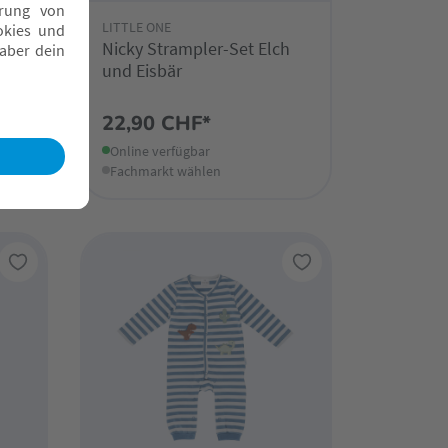
LITTLE ONE
ala
Nicky Strampler-Set Elch
und Eisbär
22,90 CHF*
Online verfügbar
Fachmarkt wählen