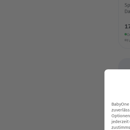
Sp
Da
1
O
F
Nur