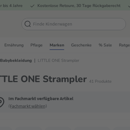
r bis 4 Jahre
Kostenlose Retoure, 30 Tage Rückgaberecht
Ernährung
Pflege
Marken
Geschenke
% Sale
Ratge
|
 Babybekleidung
LITTLE ONE Strampler
TTLE ONE Strampler
41
Produkte
Im Fachmarkt verfügbare Artikel
(Fachmarkt wählen)
de die Filter, um die Produktliste nach deinen Wünschen einzugrenzen. Du k