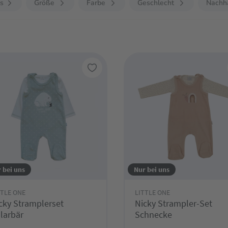
is
Größe
Farbe
Geschlecht
Nachha
 bei uns
Nur bei uns
TTLE ONE
LITTLE ONE
cky Stramplerset
Nicky Strampler-Set
larbär
Schnecke