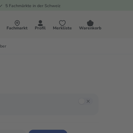
5 Fachmärkte in der Schweiz
Fachmarkt
Profil
Merkliste
Warenkorb
ber
annst mit der Tab-Taste zwischen den Filtern navigieren und mit Enter oder