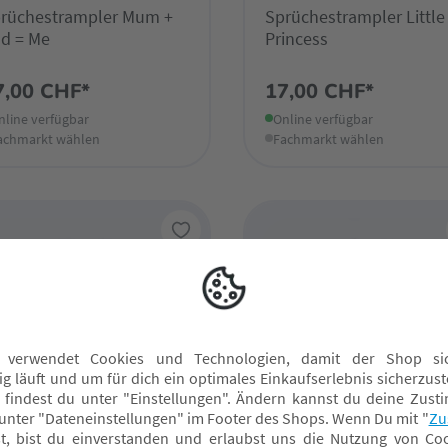
rüchestrampler Mum +
Sprüchestrampler Little
d = Me
Princess
7,00 CHF*
17,00 CHF*
nline verfügbar
Online verfügbar
achmarkt wählen
Fachmarkt wählen
 bei uns
Nur bei uns