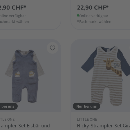
2,90 CHF*
22,90 CHF*
nline verfügbar
Online verfügbar
achmarkt wählen
Fachmarkt wählen
 bei uns
Nur bei uns
TTLE ONE
LITTLE ONE
rampler-Set Eisbär und
Nicky-Strampler-Set Gir