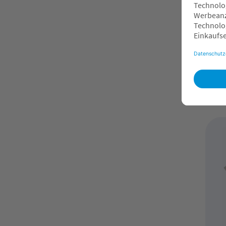
LI
Ni
R
2
O
F