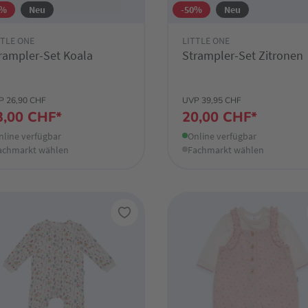
2%
Neu
-50%
Neu
TTLE ONE
LITTLE ONE
rampler-Set Koala
Strampler-Set Zitronen
P 26,90 CHF
UVP 39,95 CHF
3,00 CHF*
20,00 CHF*
nline verfügbar
Online verfügbar
achmarkt wählen
Fachmarkt wählen