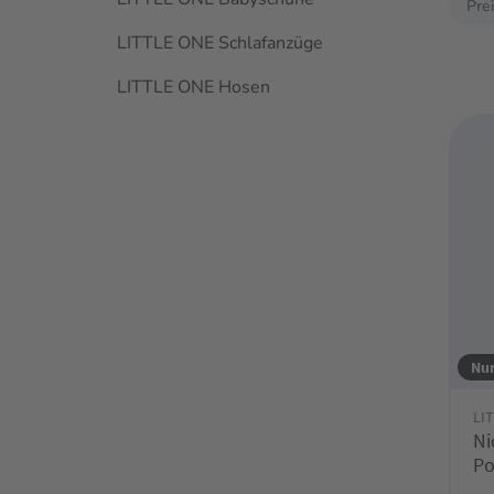
Pre
LITTLE ONE Schlafanzüge
LITTLE ONE Hosen
Nur
LI
Ni
Po