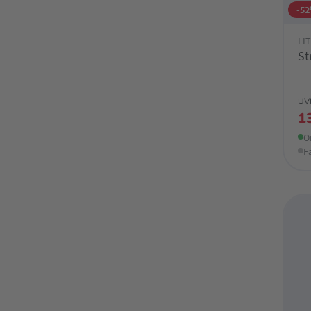
-5
LI
St
UV
1
O
F