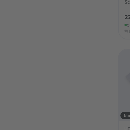
S
2
O
F
Nur
LI