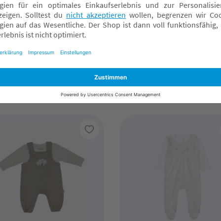
TTLE ONE
LITTLE ONE
cky Strampler-Set
Nicky Strampler-Set Ko
egenbogen
und Elefant
2,90 CHF*
22,90 CHF*
nline verfügbar
Online verfügbar
achmarkt wählen
Fachmarkt wählen