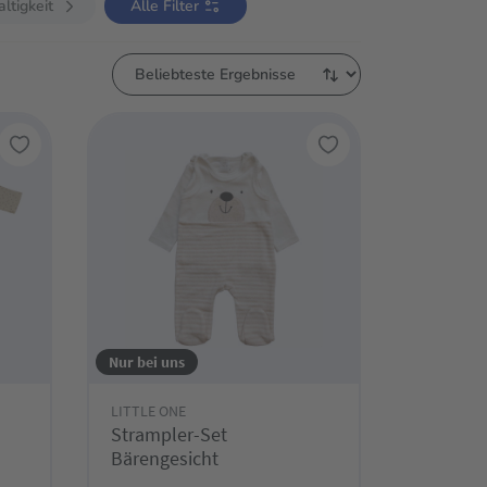
ltigkeit
Alle Filter
Nur bei uns
LITTLE ONE
Strampler-Set
Bärengesicht