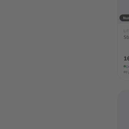
Nur
LI
St
1
O
F