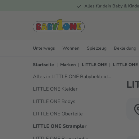
Alles für dein Baby & Kinde
springen
Zur Hauptnavigation springen
Unterwegs
Wohnen
Spielzeug
Bekleidung
|
|
|
Startseite
Marken
LITTLE ONE
LITTLE ONE
Alles in LITTLE ONE Babybekleidung
LI
LITTLE ONE Kleider
LITTLE ONE Bodys
LITTLE ONE Oberteile
LITTLE ONE Strampler
LITTLE ONE Babyschuhe
Verwen