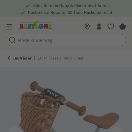
Alles für dein Baby & Kinder bis 4 Jahre
springen
Zur Hauptnavigation springen
Kostenlose Retoure, 30 Tage Rückgaberecht
5 Fachmärkte in der Schweiz
|
Laufräder
LR M Classic Retro Green