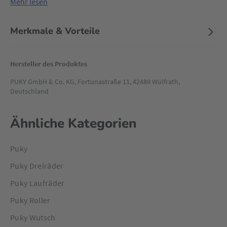
Mehr lesen
kugelgelagerten Räder sowie die Lenkung.
Das Laufrad LR M Classic in der Trendfarbe Retro-Grün zieht
Merkmale & Vorteile
mit seinen braunen Lenkergriffen sowie dem Sattel alle
Blicke auf sich.
Hersteller des Produktes
PUKY GmbH & Co. KG, Fortunastraße 11, 42489 Wülfrath,
Deutschland
Ähnliche Kategorien
Puky
Puky Dreiräder
Puky Laufräder
Puky Roller
Puky Wutsch