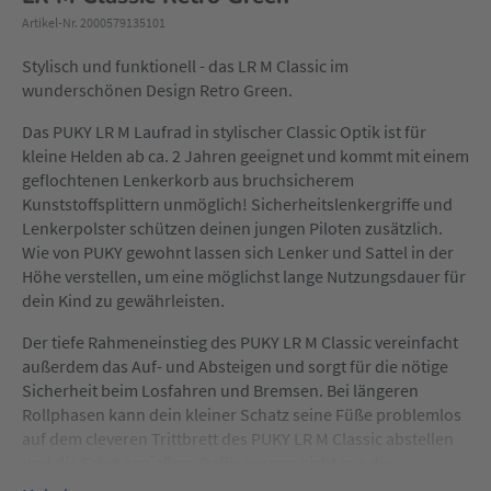
Artikel-Nr. 2000579135101
Stylisch und funktionell - das LR M Classic im
wunderschönen Design Retro Green.
Das PUKY LR M Laufrad in stylischer Classic Optik ist für
kleine Helden ab ca. 2 Jahren geeignet und kommt mit einem
geflochtenen Lenkerkorb aus bruchsicherem
Kunststoffsplittern unmöglich! Sicherheitslenkergriffe und
Lenkerpolster schützen deinen jungen Piloten zusätzlich.
Wie von PUKY gewohnt lassen sich Lenker und Sattel in der
Höhe verstellen, um eine möglichst lange Nutzungsdauer für
dein Kind zu gewährleisten.
Der tiefe Rahmeneinstieg des PUKY LR M Classic vereinfacht
außerdem das Auf- und Absteigen und sorgt für die nötige
Sicherheit beim Losfahren und Bremsen. Bei längeren
Rollphasen kann dein kleiner Schatz seine Füße problemlos
auf dem cleveren Trittbrett des PUKY LR M Classic abstellen
und die Fahrt genießen. Dafür sorgen nicht nur die
hochwertige Schaumbereifung, sondern auch die