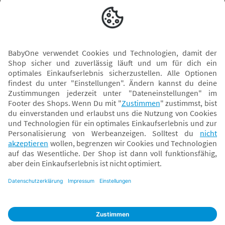
Versand mit
* Alle Preise inkl. MwSt. und ggf. zzgl.
Versandkosten
. Der dargestellte Preis gilt -
abhängig von der von dir gewählten Option - im BabyOne-Onlineshop oder bei
Abholung in dem von dir gewählten BabyOne-Franchise-Betrieb. Der für den
Onlineshop geltende Preis stellt bei einem Verkauf durch unsere Franchise-
Nehmer eine unverbindliche Preisempfehlung dar. Der Verkaufspreis der
Franchise-Nehmer im Rahmen der Option „Reservieren und Abholen“ kann
daher von dem Verkaufspreis im Onlineshop abweichen. Angaben zu
Versandzeiten gelten nur bei Bezahlung mit einer der folgenden Zahlarten:
PayPal, Visa, Mastercard, Sofortüberweisung (Klarna), Kauf auf Rechnung mit
Klarna.