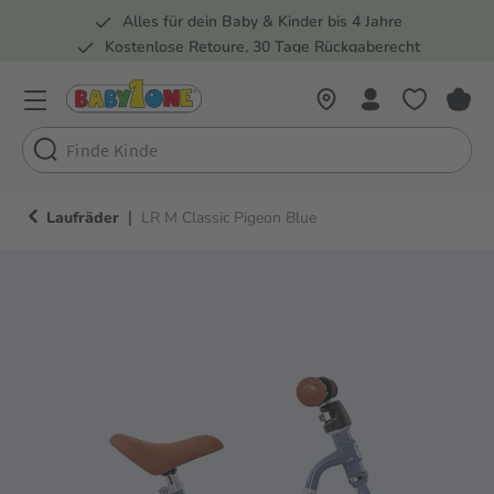
Alles für dein Baby & Kinder bis 4 Jahre
springen
Zur Hauptnavigation springen
Kostenlose Retoure, 30 Tage Rückgaberecht
5 Fachmärkte in der Schweiz
|
Laufräder
LR M Classic Pigeon Blue