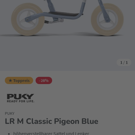
1
/
1
★ Toppreis
-28%
PUKY
LR M Classic Pigeon Blue
höhenverstellbarer Sattel und Lenker