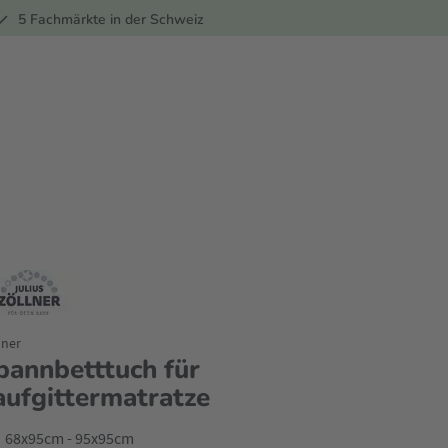
ber
5 Fachmärkte in der Schweiz
lner
pannbetttuch für
aufgittermatratze
68x95cm - 95x95cm