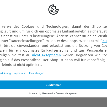
Bettgitter
Kindersicherung
Laufgitter & Laufgittereinlagen
Lerntürme
Nachtlichter
Tür- & Treppenschutzgitter