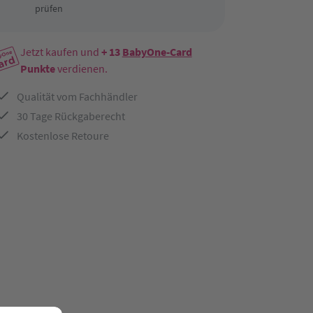
prüfen
Jetzt kaufen und
+ 13
BabyOne-Card
Punkte
verdienen.
Qualität vom Fachhändler
30 Tage Rückgaberecht
Kostenlose Retoure