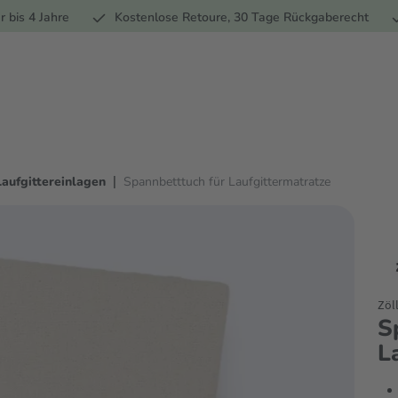
Ernährung
Pflege
Marken
Geschenke
% Sale
Ratge
r bis 4 Jahre
Kostenlose Retoure, 30 Tage Rückgaberecht
|
Laufgittereinlagen
Spannbetttuch für Laufgittermatratze
Zöl
S
L