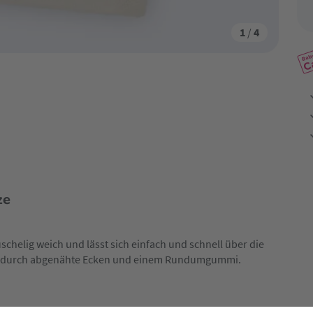
1
/
4
ze
schelig weich und lässt sich einfach und schnell über die
frei durch abgenähte Ecken und einem Rundumgummi.