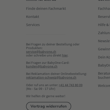
Finde deinen Fachmarkt
Fachha
Kontakt
Reserv
Services
Hilfe &
Zahlun
Newsle
Bei Fragen zu deiner Bestellung oder 
Produkten:
Gewinn
service@babyone.ch
oder schreibe uns direkt 
hier
.
Dein K
Bei Fragen zur BabyOne-Card:
BabyOn
kunden@babyone.ch
Beratu
Bei Reklamation deiner Onlinebestellung:
buche
reklamation-schweiz@babyone.ch
Oder ruf uns an unter:
+41 44 743 80 09
Welco
(Mo - Sa: 09 - 17 Uhr)
Wir helfen dir gerne weiter!
Vertrag widerrufen