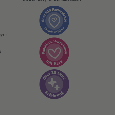
ngen
g