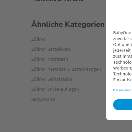
Ähnliche Kategorien
Zöllner
Zöllner Bettwäsche
Zöllner Matratzen
Zöllner Nestchen & Bettschlangen
Zöllner Schlafsäcke
Zöllner Wickelauflagen
Babyphone