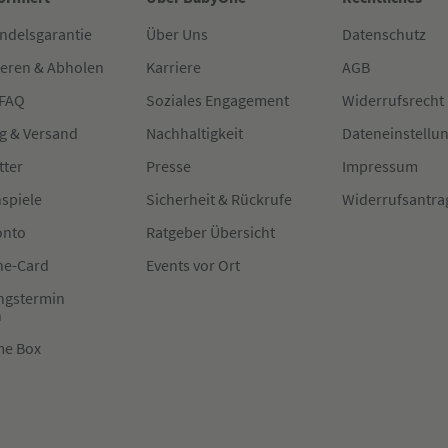
ndelsgarantie
Über Uns
Datenschutz
ieren & Abholen
Karriere
AGB
 FAQ
Soziales Engagement
Widerrufsrecht
g & Versand
Nachhaltigkeit
Dateneinstellu
tter
Presse
Impressum
spiele
Sicherheit & Rückrufe
Widerrufsantra
onto
Ratgeber Übersicht
e-Card
Events vor Ort
ngstermin
n
me Box