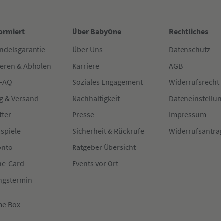
formiert
Über BabyOne
Rechtliches
ndelsgarantie
Über Uns
Datenschutz
ieren & Abholen
Karriere
AGB
 FAQ
Soziales Engagement
Widerrufsrecht
g & Versand
Nachhaltigkeit
Dateneinstellu
tter
Presse
Impressum
spiele
Sicherheit & Rückrufe
Widerrufsantra
onto
Ratgeber Übersicht
e-Card
Events vor Ort
ngstermin
n
me Box