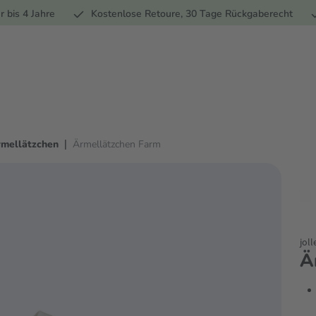
Ernährung
Pflege
Marken
Geschenke
% Sale
Ratge
r bis 4 Jahre
Kostenlose Retoure, 30 Tage Rückgaberecht
|
mellätzchen
Ärmellätzchen Farm
joll
Ä