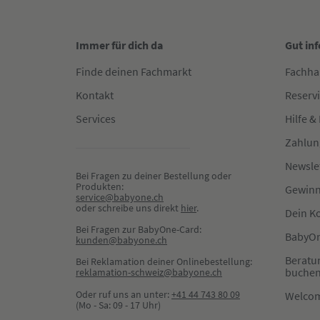
Immer für dich da
Gut in
Finde deinen Fachmarkt
Fachha
Kontakt
Reserv
Services
Hilfe &
Zahlun
Newsle
Bei Fragen zu deiner Bestellung oder 
Produkten:
Gewinn
service@babyone.ch
oder schreibe uns direkt 
hier
.
Dein K
Bei Fragen zur BabyOne-Card:
BabyOn
kunden@babyone.ch
Beratu
Bei Reklamation deiner Onlinebestellung:
buche
reklamation-schweiz@babyone.ch
Oder ruf uns an unter:
+41 44 743 80 09
Welco
(Mo - Sa: 09 - 17 Uhr)