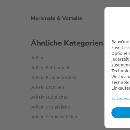
Merkmale & Vorteile
Ähnliche Kategorien
Jollein
Jollein Betthimmel
Jollein Krabbeldecken
Jollein Lätzchen
Jollein Mulltücher
Jollein Schlafsäcke
Jollein Schmusetücher