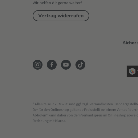
Wir helfen dir gerne weiter!
Vertrag widerrufen
Sicher
* Alle Preise inkl. MwSt. und ggf. zzgl.
Versandkosten
. Der dargestel
Der für den Onlineshop geltende Preis stellt bei einem Verkauf du
Abholen“ kann daher von dem Verkaufspreis im Onlineshop abweichen
Rechnung mit Klarna.