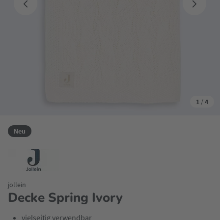
1
/
4
Neu
jollein
Decke Spring Ivory
vielseitig verwendbar