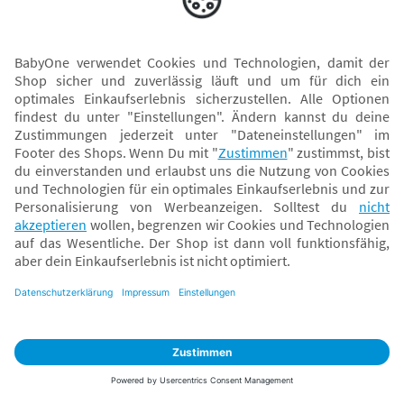
Versand mit
* Alle Preise inkl. MwSt. und ggf. zzgl.
Versandkosten
. Der dargestellte Preis gilt -
abhängig von der von dir gewählten Option - im BabyOne-Onlineshop oder bei
Abholung in dem von dir gewählten BabyOne-Franchise-Betrieb. Der für den
Onlineshop geltende Preis stellt bei einem Verkauf durch unsere Franchise-
Nehmer eine unverbindliche Preisempfehlung dar. Der Verkaufspreis der
Franchise-Nehmer im Rahmen der Option „Reservieren und Abholen“ kann
daher von dem Verkaufspreis im Onlineshop abweichen. Angaben zu
Versandzeiten gelten nur bei Bezahlung mit einer der folgenden Zahlarten:
PayPal, Visa, Mastercard, Sofortüberweisung (Klarna), Kauf auf Rechnung mit
Klarna.